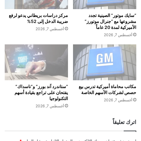
ر
ر
ر
ا
“سايك موتور” الصينية تجدد
مركز دراسات بريطاني يدعو لرفع
ي
ء
مشروعها مع “جنرال موتورز”
ضريبة الدخل إلى 52%
ز
و
الأميركية لمدة 20 عاماً
أغسطس 7, 2026
ل
ا
أغسطس 7, 2026
ز
ف
ا
ق
ل
ع
ت
ل
ر
ى
ك
ح
ي
ل
ا
"
مكاتب محاماة أميركية تدرس بيع
“ستاندرد آند بورز” و”ناسداك”
حصص لشركات الأسهم الخاصة
يفتحان على تراجع بقيادة أسهم
ج
التكنولوجيا
ه
أغسطس 7, 2026
ا
أغسطس 7, 2026
ز
ا
اترك تعليقاً
ل
أ
م
لن يتم نشر عنوان بريدك الإلكتروني.
الحقول الإلزامية مشار إليها بـ
*