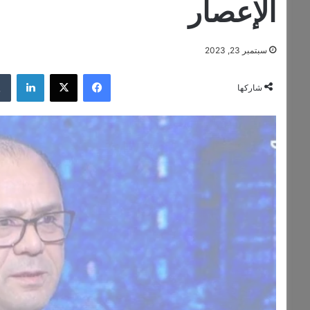
الإعصار
سبتمبر 23, 2023
فيسبوك
‫X
لينكدإن
شاركها