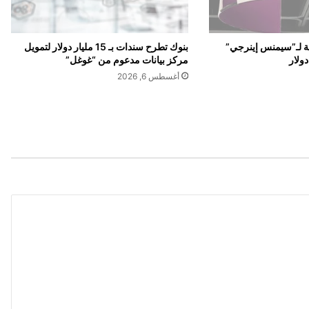
ف
ي
ا
بنوك تطرح سندات بـ 15 مليار دولار لتمويل
لية لـ”سيمنس إينرجي”
ل
مركز بيانات مدعوم من “غوغل”
ع
أغسطس 6, 2026
ل
ا
ق
ا
ت
م
ع
ا
ل
ق
ا
ه
ر
ة