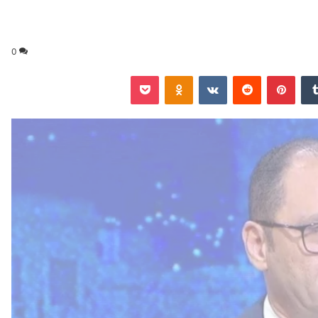
0
‏Tumblr
بينتيريست
‏Reddit
‏VKontakte
Odnoklassniki
‫Pocket