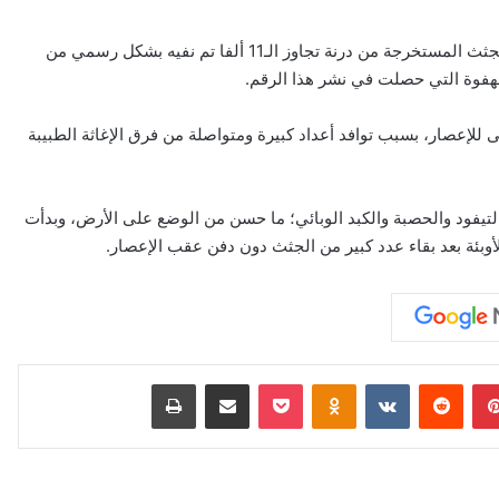
البيان الصادر منذ أيام من منظمة الصحة العالمية، وزعم أن عدد الجثث المستخرجة من درنة تجاوز الـ11 ألفا تم نفيه بشكل رسمي من
لهفوة التي حصلت في نشر هذا الرقم.
لإعصار، بسبب توافد أعداد كبيرة ومتواصلة من فرق الإغاثة الطبيبة
يفود والحصبة والكبد الوبائي؛ ما حسن من الوضع على الأرض، وبدأت
وبئة بعد بقاء عدد كبير من الجثث دون دفن عقب الإعصار.
بينتيريست
‏Reddit
‏VKontakte
Odnoklassniki
‫Pocket
مشاركة عبر البريد
طباعة