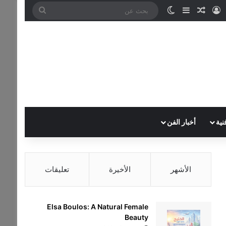
تسجيل الدخول
مقال عشوائي
إضافة عمود جانبي
الوضع المظلم
بحث
عن
نية
أخبار الفن
الأشهر
الأخيرة
تعليقات
Elsa Boulos: A Natural Female
Beauty