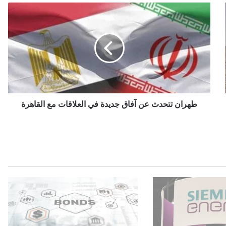
ط
ه
ر
ا
ن
ت
ت
ح
د
ث
طهران تتحدث عن آفاق جديدة في العلاقات مع القاهرة
ع
ن
آ
ف
ا
ق
ج
د
ي
د
ة