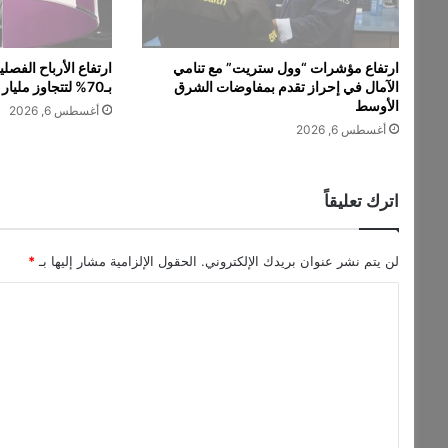
و
ع
ي
ارتفاع مؤشرات “وول ستريت” مع تنامي
ارتفاع الأرباح الفص
ا
الآمال في إحراز تقدم بمفاوضات الشرق
بـ70% لتتجاوز مليار دولار
ل
الأوسط
أغسطس 6, 2026
ش
أغسطس 6, 2026
ع
و
ب
ب
اترك تعليقاً
ت
غ
يّ
لن يتم نشر عنوان بريدك الإلكتروني.
الحقول الإلزامية مشار إليها بـ
*
ر
ا
ا
ل
ل
م
ت
ن
ا
ع
خ
ل
ي
ي