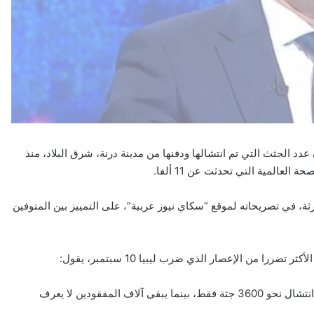
عدد الجثث التي تم انتشالها ودفنها من مدينة درنة، شرق البلاد، منذ
رثة، في تصريحاته لموقع “سكاي نيوز عربية”، على التمييز بين المتوفين
را من الإعصار الذي ضرب ليبيا 10 سبتمبر، يقول:
رجال البحث والإنقاذ تمكنوا خلال فترة عملهم منذ بداية الأزمة في انتشال نحو 3600 جثة فقط، بينما يبقى آلاف المفقودين لا يعرف