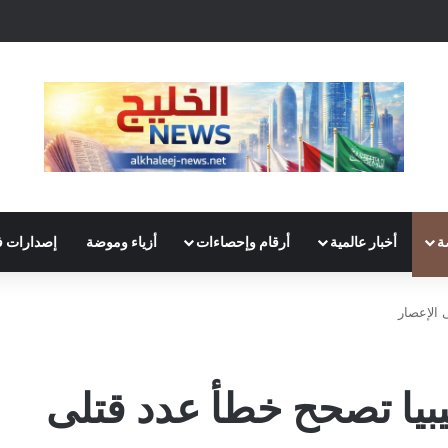
ة
أخبار عالمية
أرقام وإحصاءات
أزياء وموضة
إصدارات ف
3600 جثة.. ليبيا تصحح خطأ عدد قتلى