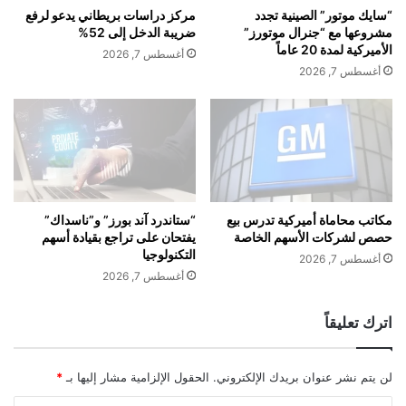
ا
ب
“سايك موتور” الصينية تجدد
مركز دراسات بريطاني يدعو لرفع
ن
أ
مشروعها مع “جنرال موتورز”
ضريبة الدخل إلى 52%
ح
الأميركية لمدة 20 عاماً
أغسطس 7, 2026
د
أغسطس 7, 2026
ث
ظ
ه
و
ر
مكاتب محاماة أميركية تدرس بيع
“ستاندرد آند بورز” و”ناسداك”
حصص لشركات الأسهم الخاصة
يفتحان على تراجع بقيادة أسهم
التكنولوجيا
أغسطس 7, 2026
أغسطس 7, 2026
اترك تعليقاً
لن يتم نشر عنوان بريدك الإلكتروني.
الحقول الإلزامية مشار إليها بـ
*