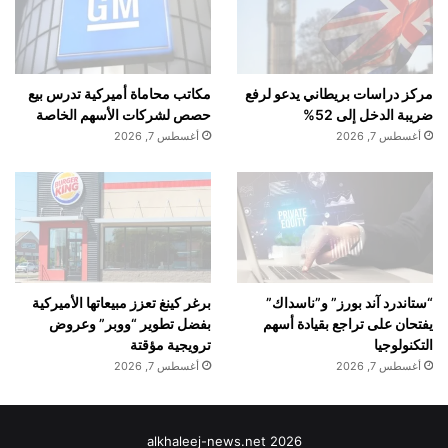
مركز دراسات بريطاني يدعو لرفع
مكاتب محاماة أميركية تدرس بيع
ضريبة الدخل إلى 52%
حصص لشركات الأسهم الخاصة
أغسطس 7, 2026
أغسطس 7, 2026
“ستاندرد آند بورز” و”ناسداك”
برغر كينغ تعزز مبيعاتها الأميركية
يفتحان على تراجع بقيادة أسهم
بفضل تطوير “ووبر” وعروض
التكنولوجيا
ترويجية مؤقتة
أغسطس 7, 2026
أغسطس 7, 2026
alkhaleej-news.net 2026