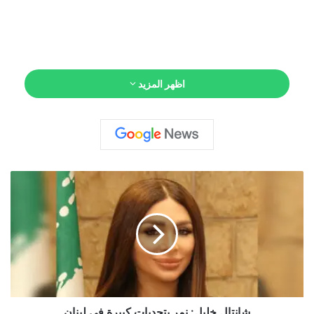
اظهر المزيد
ش
ا
ن
ت
ا
ل
خ
ل
ي
ل
شانتال خليل: نمر بتحديات كبيرة في لبنان