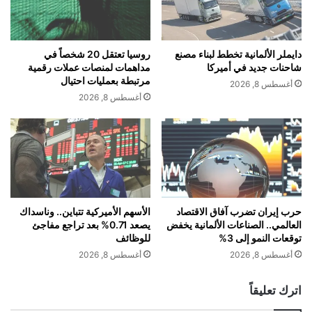
ب
encounter sparked a conversation that
د
ح
ي
would change the course of their lives.
ث
د
"
م
دايملر الألمانية تخطط لبناء مصنع
روسيا تعتقل 20 شخصاً في
Bonding over their shared values and
ج
ج
شاحنات جديد في أميركا
مداهمات لمنصات عملات رقمية
و
م
مرتبطة بعمليات احتيال
أغسطس 8, 2026
aspirations, they soon realized the
ج
و
أغسطس 8, 2026
ل
ع
untapped potential of combining their
"
ة
م
"
expertise to create something
ع
B
إ
y
revolutionary.
ط
s
ل
h
ا
With DATAI, Amira and Aasish aim to
a
حرب إيران تضرب آفاق الاقتصاد
الأسهم الأميركية تتباين.. وناسداك
ق
العالمي.. الصناعات الألمانية يخفض
يصعد 0.71% بعد تراجع مفاجئ
m
democratize access to advanced AI-
توقعات النمو إلى 3%
للوظائف
م
s
ج
"
أغسطس 8, 2026
أغسطس 8, 2026
driven marketing solutions, empowering
م
و
اترك تعليقاً
businesses of all sizes to thrive in the
ع
ت