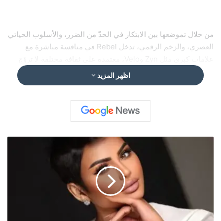
من خلال تموضعها بين الابتكار في الحدّ من الضرر، والأسلوب الحياتي
العصري، والزخم الرقمي، تدخل Rebel في منافسة مباشرة مع
علامات كبرى مثل Zyn وVelo، معتمدة على ثقافة مختلفة لا تروّج
فقط للمنتج، بل لأسلوب حياة مستقل.
اظهر المزيد
وقال متحدّث باسم العلامة: “نحن لا نبيع النيكوتين فقط… نحن نبني
حركة تعبر عن الجيل الجديد من المستهلكين.”
رُ
ق
يّ
من منتج متخصص إلى ظاهرة عالمية
ة
ع
ل
ي