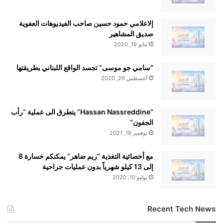
إلاعلامي حمود حسين صاحب الفيديوهات العفوية
الموقع الإلكتروني: tiglobe.com
صديق المشاهير
مايو 19, 2020
إنستغرام: @rebel.snus
“سامي جو موسى” تجسد الواقع اللبناني بطريقتها
أغسطس 29, 2020
“Hassan Nassreddine” يتطرق الى عملية “رأب
الجفون”
حول Rebel Snus
نوفمبر 18, 2021
مع أخصائية التغذية “ريم ضاهر” يمكنكم خسارة 8
إلى 13 كيلو شهرياً بدون عمليات جراحية
تأسست عام 2018، وتُعد اليوم من أبرز العلامات العالمية المتخصصة
يوليو 10, 2020
في أكياس النيكوتين الخالية من التبغ.
Recent Tech News
تعتمد على الابتكار، الجودة الصيدلانية، ونمط الحياة العصري، لتقدم