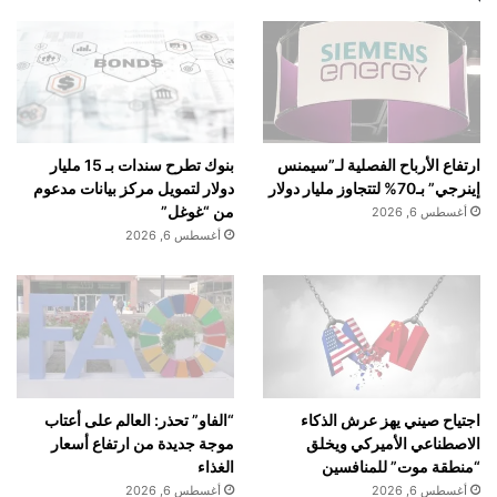
تجربة نيكوتين نظيفة، ذكية، وملهمة – في خدمة جيل يبحث عن بديل
حديث وجريء.
بنوك تطرح سندات بـ 15 مليار
ارتفاع الأرباح الفصلية لـ”سيمنس
دولار لتمويل مركز بيانات مدعوم
إينرجي” بـ70% لتتجاوز مليار دولار
من “غوغل”
أغسطس 6, 2026
أغسطس 6, 2026
اجتياح صيني يهز عرش الذكاء
“الفاو” تحذر: العالم على أعتاب
الاصطناعي الأميركي ويخلق
موجة جديدة من ارتفاع أسعار
“منطقة موت” للمنافسين
الغذاء
أغسطس 6, 2026
أغسطس 6, 2026