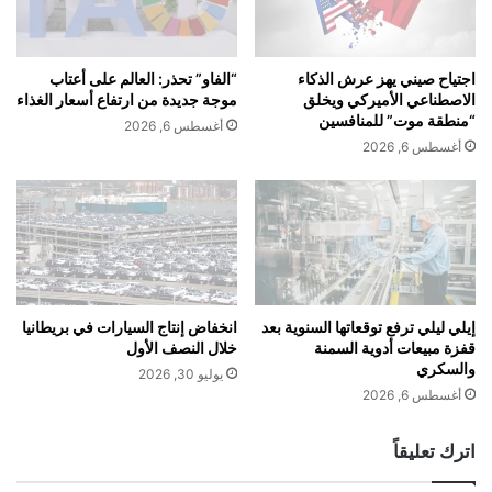
ت
و
ز
ع
م
ت
ا
اجتياح صيني يهز عرش الذكاء
“الفاو” تحذر: العالم على أعتاب
ويتوازى هذا الزخم الرقمي مع نمو فعلي في التوزيع، حيث باتت
ح
ل
الاصطناعي الأميركي ويخلق
موجة جديدة من ارتفاع أسعار الغذاء
Rebel متوفرة في المطارات، الصيدليات، محطات الوقود، ومتاجر
وّ
إ
“منطقة موت” للمنافسين
أغسطس 6, 2026
التجزئة عبر أوروبا، الشرق الأوسط، آسيا، وأفريقيا، مع توسع مرتقب
ل
ع
أغسطس 6, 2026
إلى أميركا الشمالية والجنوبية.
ي
ل
ج
ا
د
ن
ي
ع
د
ن
أكثر من منتج: تحوّل في الثقافة
!
ن
ت
ا
إيلي ليلي ترفع توقعاتها السنوية بعد
انخفاض إنتاج السيارات في بريطانيا
قفزة مبيعات أدوية السمنة
خلال النصف الأول
ئ
والسكري
ج
يوليو 30, 2026
لا تسوّق Rebel نفسها كبديل للتبغ فحسب، بل كأداة لتعزيز الأداء
ا
أغسطس 6, 2026
والتركيز والتميّز الشخصي.
ل
ر
اترك تعليقاً
ب
من خلال شراكات مع عالم الرياضة، الموضة، واللياقة الذهنية، تتبنى
ع