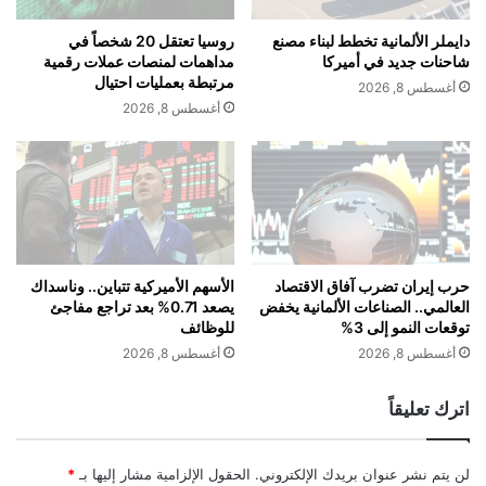
خ
ه
ا
ل
دايملر الألمانية تخطط لبناء مصنع
روسيا تعتقل 20 شخصاً في
و
ي
شاحنات جديد في أميركا
مداهمات لمنصات عملات رقمية
ف
ا
مرتبطة بعمليات احتيال
أغسطس 8, 2026
م
ل
أغسطس 8, 2026
ن
ك
ت
و
ه
ي
د
ت
ي
ي
د
1
ا
0
ت
%
حرب إيران تضرب آفاق الاقتصاد
الأسهم الأميركية تتباين.. وناسداك
ت
العالمي.. الصناعات الألمانية يخفض
يصعد 0.71% بعد تراجع مفاجئ
ف
توقعات النمو إلى 3%
للوظائف
ر
ي
ا
ا
أغسطس 8, 2026
أغسطس 8, 2026
م
ل
ب
ر
اترك تعليقاً
ا
ب
ل
ع
ج
ا
لن يتم نشر عنوان بريدك الإلكتروني.
الحقول الإلزامية مشار إليها بـ
*