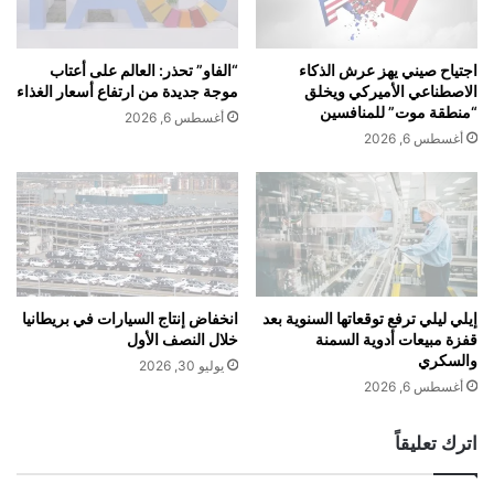
ث
ل
ر
ا
م
ل
اجتياح صيني يهز عرش الذكاء
“الفاو” تحذر: العالم على أعتاب
ل
ك
الاصطناعي الأميركي ويخلق
موجة جديدة من ارتفاع أسعار الغذاء
ي
و
“منطقة موت” للمنافسين
أغسطس 6, 2026
ا
ر
أغسطس 6, 2026
ر
ي
د
ي
ي
ن
ر
ا
ي
ل
ر
ج
ب
ن
ح
و
إيلي ليلي ترفع توقعاتها السنوية بعد
انخفاض إنتاج السيارات في بريطانيا
ف
قفزة مبيعات أدوية السمنة
خلال النصف الأول
ب
والسكري
ي
ي
يوليو 30, 2026
ج
ي
أغسطس 6, 2026
ل
ن
س
ب
اترك تعليقاً
ة
ت
و
د