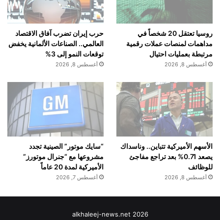
روسيا تعتقل 20 شخصاً في
حرب إيران تضرب آفاق الاقتصاد
مداهمات لمنصات عملات رقمية
العالمي.. الصناعات الألمانية يخفض
مرتبطة بعمليات احتيال
توقعات النمو إلى 3%
أغسطس 8, 2026
أغسطس 8, 2026
الأسهم الأميركية تتباين.. وناسداك
“سايك موتور” الصينية تجدد
يصعد 0.71% بعد تراجع مفاجئ
مشروعها مع “جنرال موتورز”
للوظائف
الأميركية لمدة 20 عاماً
أغسطس 8, 2026
أغسطس 7, 2026
alkhaleej-news.net 2026