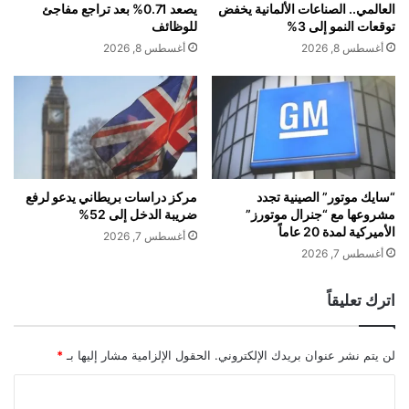
ن
ي
العالمي.. الصناعات الألمانية يخفض
يصعد 0.71% بعد تراجع مفاجئ
ظ
ث
توقعات النمو إلى 3%
للوظائف
ا
ي
أغسطس 8, 2026
أغسطس 8, 2026
م
و
ا
م
ل
أ
ت
م
أ
ي
ش
ر
ي
ك
alkhaleej-news.net — صالون “الجمال المنفرد” في
ر
ا
“سايك موتور” الصينية تجدد
مركز دراسات بريطاني يدعو لرفع
جازان… أيقونة الأناقة والتألّق تنافس العالمية
ا
مشروعها مع “جنرال موتورز”
ضريبة الدخل إلى 52%
ز
الأميركية لمدة 20 عاماً
ت
"
أغسطس 7, 2026
ل
أغسطس 7, 2026
ل
ع
اترك تعليقاً
م
ا
ل
لن يتم نشر عنوان بريدك الإلكتروني.
الحقول الإلزامية مشار إليها بـ
*
ا
ل
ا
ك