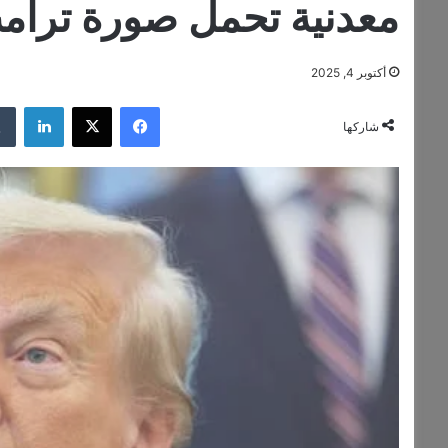
معدنية تحمل صورة ترام
أكتوبر 4, 2025
فيسبوك
‫X
لينكدإن
شاركها