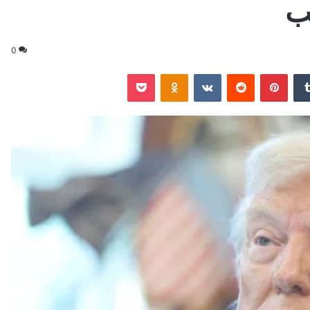
ب
0
‏Tumblr
بينتيريست
‏Reddit
‏VKontakte
Odnoklassniki
‫Pocket