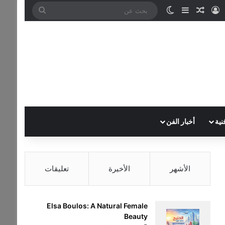
تسجيل الدخول
مقال عشوائي
إضافة عمود جانبي
الوضع المظلم
بحث
عن
نية
أخبار الفن
الأشهر
الأخيرة
تعليقات
Elsa Boulos: A Natural Female
Beauty