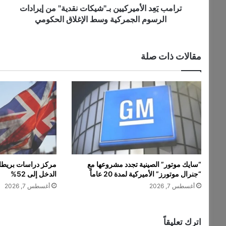
ل
ترامب يَعِد الأميركيين بـ"شيكات نقدية" من إيرادات
أ
الرسوم الجمركية وسط الإغلاق الحكومي
م
ي
ر
مقالات ذات صلة
ك
ي
ي
ن
ب
ـ
"
ش
ي
ك
“سايك موتور” الصينية تجدد مشروعها مع
مركز دراسات بريطان
ا
“جنرال موتورز” الأميركية لمدة 20 عاماً
الدخل إلى 52%
ت
أغسطس 7, 2026
أغسطس 7, 2026
ن
ق
د
ي
اترك تعليقاً