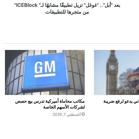
.
بعد "أبل".. "غوغل" تزيل تطبيقًا مشابهًا لـ" ICEBlock"
"
من متجرها للتطبيقات
غ
و
غ
ل
"
ت
ز
ي
ل
ت
ط
ب
ي
ي يدعو لرفع ضريبة
مكاتب محاماة أميركية تدرس بيع حصص
قً
لشركات الأسهم الخاصة
ا
أغسطس 7, 2026
م
ش
ا
ب