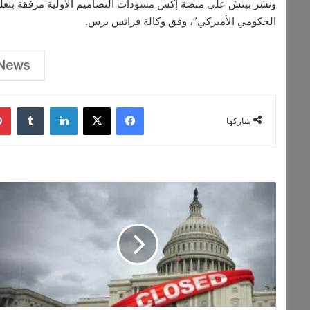
ونشر بيتش على منصة إكس مسودات التصاميم الأولية مرفقة بتعليق أن
الحكومي الأميركي”، وفق وكالة فرانس برس.
فيسبوك
‫X
لينكدإن
‏Tumblr
شاركها
ت
ر
ا
م
ب
يَ
عِ
د
ا