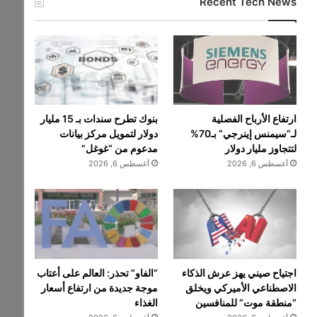
Recent Tech News
ارتفاع الأرباح الفصلية
بنوك تطرح سندات بـ 15 مليار
لـ”سيمنس إينرجي” بـ70%
دولار لتمويل مركز بيانات
لتتجاوز مليار دولار
مدعوم من “غوغل”
أغسطس 6, 2026
أغسطس 6, 2026
اجتياح صيني يهز عرش الذكاء
“الفاو” تحذر: العالم على أعتاب
الاصطناعي الأميركي ويخلق
موجة جديدة من ارتفاع أسعار
“منطقة موت” للمنافسين
الغذاء