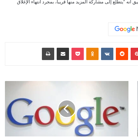
ه “يتطلع إلى مشاركة المزيد منها قريبا، بمجرد انتهاء الإغلاق
بينتيريست
‏Reddit
‏VKontakte
Odnoklassniki
‫Pocket
مشاركة عبر البريد
طباعة
ب
ع
د
"
أ
ب
ل
"
.