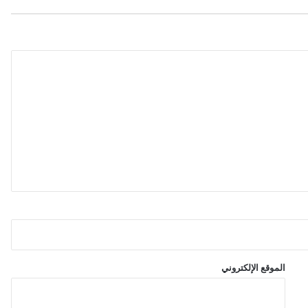
هً
ا
ل
ـ
"
I
C
E
B
l
o
c
k
"
م
ن
م
ت
ج
الموقع الإلكتروني
ر
ه