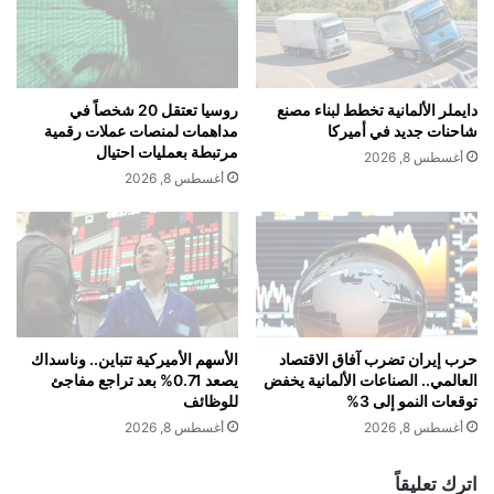
ل
ل
ا
ك
ن
ة
ت
ا
ق
ل
دايملر الألمانية تخطط لبناء مصنع
روسيا تعتقل 20 شخصاً في
ا
م
شاحنات جديد في أميركا
مداهمات لمنصات عملات رقمية
ل
ت
مرتبطة بعمليات احتيال
أغسطس 8, 2026
إ
ح
أغسطس 8, 2026
ل
د
ى
ة
ا
ب
ل
د
س
و
و
ن
ق
ك
ا
ه
حرب إيران تضرب آفاق الاقتصاد
الأسهم الأميركية تتباين.. وناسداك
ل
العالمي.. الصناعات الألمانية يخفض
يصعد 0.71% بعد تراجع مفاجئ
ر
توقعات النمو إلى 3%
للوظائف
ر
ب
ئ
ا
أغسطس 8, 2026
أغسطس 8, 2026
ي
ء
س
م
اترك تعليقاً
ي