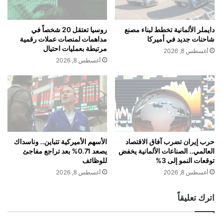
ف
ق
ا
ت
ق
ص
دايملر الألمانية تخطط لبناء مصنع
روسيا تعتقل 20 شخصاً في
ي
ا
شاحنات جديد في أميركا
مداهمات لمنصات عملات رقمية
ة
د
مرتبطة بعمليات احتيال
أغسطس 8, 2026
ل
ا
أغسطس 8, 2026
ل
ل
ت
خ
ج
و
ا
ف
ر
"
ة
:
ا
ا
ل
ل
حرب إيران تضرب آفاق الاقتصاد
الأسهم الأميركية تتباين.. وناسداك
ح
العالمي.. الصناعات الألمانية يخفض
يصعد 0.71% بعد تراجع مفاجئ
م
توقعات النمو إلى 3%
للوظائف
ر
ش
ة
ك
أغسطس 8, 2026
أغسطس 8, 2026
م
ل
ع
ة
اترك تعليقاً
م
ل
ج
ي