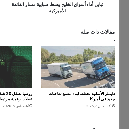
أ
تباين أداء أسواق الخليج وسط ضبابية مسار الفائدة
س
الأميركية
و
ا
ق
مقالات ذات صلة
ا
ل
خ
ل
ي
ج
و
س
ط
ض
دايملر الألمانية تخطط لبناء مصنع شاحنات
روسيا
ب
جديد في أميركا
عملات رقمية مرتبطة
ا
أغسطس 8, 2026
أغسطس 8, 2026
ب
ي
ة
م