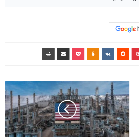
بينتيريست
‏Reddit
‏VKontakte
Odnoklassniki
‫Pocket
مشاركة عبر البريد
طباعة
أ
م
ي
ر
ك
ا
ت
ص
ب