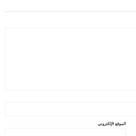
ن
م
ن
ا
ل
غ
ا
ز
ا
ل
م
س
ا
ل
ف
ي
ش
ه
ر
و
الموقع الإلكتروني
ا
ح