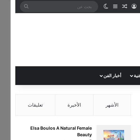
تسجيل الدخول
مقال عشوائي
إضافة عمود جانبي
الوضع المظلم
بحث
عن
نية
أخبار الفن
الأشهر
الأخيرة
تعليقات
Elsa Boulos A Natural Female
Beauty