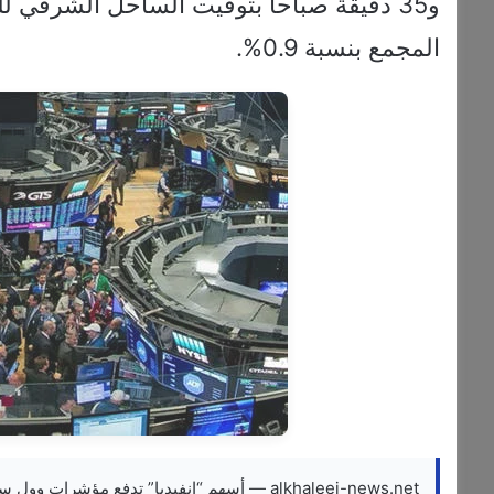
و35 دقيقة صباحاً بتوقيت الساحل الشرقي ل
المجمع بنسبة 0.9%.
alkhaleej-news.net — أسهم “إنفيديا” تدفع مؤشرات وول ستريت للارتفاع