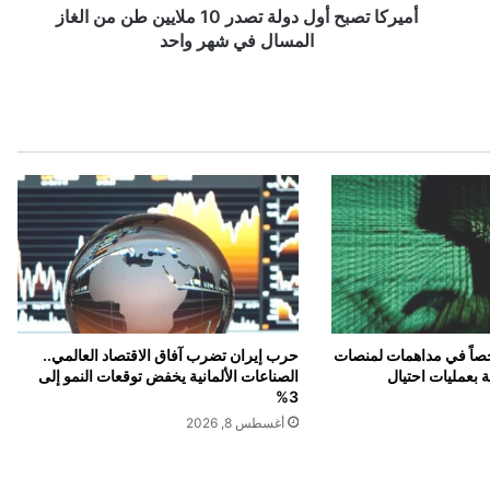
ح
أميركا تصبح أول دولة تصدر 10 ملايين طن من الغاز
أ
المسال في شهر واحد
و
ل
د
و
ل
ة
ت
ص
د
ر
1
0
م
 تعتقل 20 شخصاً في مداهمات لمنصات
حرب إيران تضرب آفاق الاقتصاد العالمي..
ل
 بعمليات احتيال
الصناعات الألمانية يخفض توقعات النمو إلى
ا
3%
ي
أغسطس 8, 2026
ي
ن
ط