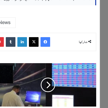
فيسبوك
‫X
لينكدإن
‏Tumblr
شاركها
ت
ب
ا
ي
ن
أ
د
ا
ء