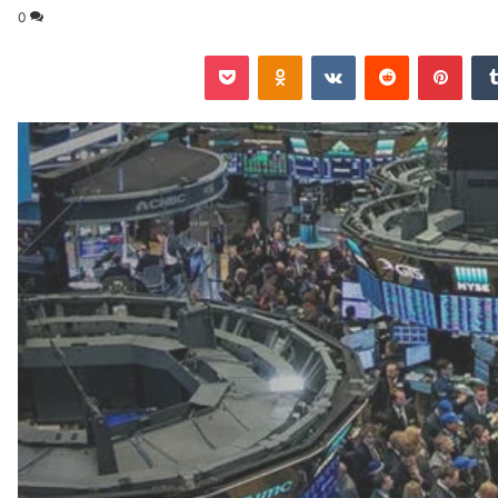
0
‏Tumblr
بينتيريست
‏Reddit
‏VKontakte
Odnoklassniki
‫Pocket