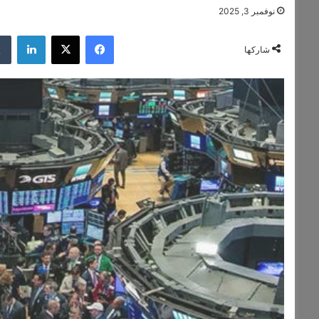
نوفمبر 3, 2025
فيسبوك
‫X
لينكدإن
شاركها