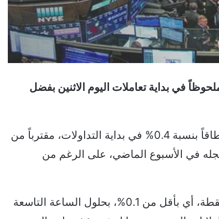
وظاً في بداية تعاملات اليوم الاثنين بفضل
وارتفع مؤشر ستاندرد آند بورز 500 الأوسع نطاقاً بنسبة 0.4% في بداية التداولات، مقترباً من
جله في الأسبوع الماضي، على الرغم من
وانخفض مؤشر داو جونز الصناعي بواقع 34 نقطة، أي بأقل من 0.1%، بحلول الساعة التاسعة