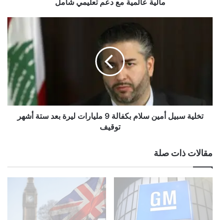
مالية عالمية مع دعم تعليمي شامل
ج
ا
ت
ل
خ
ت
ل
ز
ي
ا
ة
م
س
ه
ب
ا
ي
ب
ل
ا
أ
تخلية سبيل أمين سلام بكفالة 9 مليارات ليرة بعد ستة أشهر
ل
م
توقيف
ن
ي
م
ن
مقالات ذات صلة
و
س
ا
ل
ل
ا
م
م
ؤ
ب
س
ك
س
ف