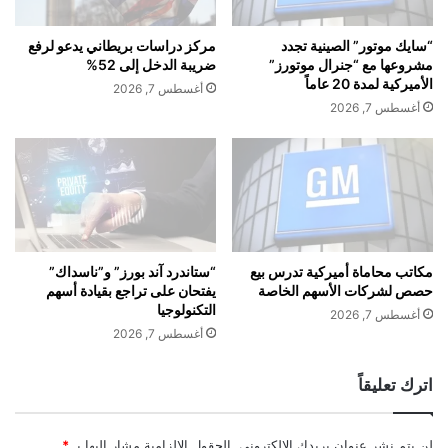
ي
ا
:
ل
“سايك موتور” الصينية تجدد
مركز دراسات بريطاني يدعو لرفع
ر
ة
مشروعها مع “جنرال موتورز”
ضريبة الدخل إلى 52%
خ
9
الأميركية لمدة 20 عاماً
أغسطس 7, 2026
ص
م
أغسطس 7, 2026
ة
ل
م
ي
و
ا
ر
ر
ي
ا
ش
ت
ي
ل
و
ي
مكاتب محاماة أميركية تدرس بيع
“ستاندرد آند بورز” و”ناسداك”
س
حصص لشركات الأسهم الخاصة
يفتحان على تراجع بقيادة أسهم
ر
ت
التكنولوجيا
ة
أغسطس 7, 2026
ع
ب
أغسطس 7, 2026
ز
ع
ز
د
اترك تعليقاً
م
س
ك
ت
ا
ة
لن يتم نشر عنوان بريدك الإلكتروني.
الحقول الإلزامية مشار إليها بـ
*