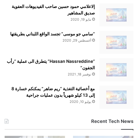
ت
إلاعلامي حمود حسين صاحب الفيديوهات العفوية
ع
صديق المشاهير
ل
مايو 19, 2020
ي
م
“سامي جو موسى” تجسد الواقع اللبناني بطريقتها
ي
أغسطس 29, 2020
ش
ا
م
“Hassan Nassreddine” يتطرق الى عملية “رأب
ل
الجفون”
نوفمبر 18, 2021
مع أخصائية التغذية “ريم ضاهر” يمكنكم خسارة 8
إلى 13 كيلو شهرياً بدون عمليات جراحية
يوليو 10, 2020
Recent Tech News