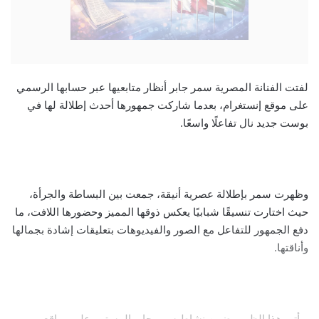
لفتت الفنانة المصرية سمر جابر أنظار متابعيها عبر حسابها الرسمي
على موقع إنستغرام، بعدما شاركت جمهورها أحدث إطلالة لها في
بوست جديد نال تفاعلًا واسعًا.
وظهرت سمر بإطلالة عصرية أنيقة، جمعت بين البساطة والجرأة،
حيث اختارت تنسيقًا شبابيًا يعكس ذوقها المميز وحضورها اللافت، ما
دفع الجمهور للتفاعل مع الصور والفيديوهات بتعليقات إشادة بجمالها
وأناقتها.
ويأتي هذا الظهور ضمن نشاط سمر جابر المستمر على مواقع