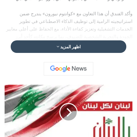
وأكد الفندق أن هذا التعاون مع «كوانتوم نيورون» يندرج ضمن
استراتيجيته الرامية إلى توظيف الذكاء الاصطناعي في تطوير
الخدمات التشغيلية وتعزيز كفاءة الأداء، مع الحفاظ على أعلى معايير
الجودة والتجربة الشخصية للضيوف، بما يرسخ مكانته كأحد أبرز
الفنادق الرائدة في مجال الضيافة الذكية في المنطقة.
اظهر المزيد
و
ز
ا
ر
ة
ا
ل
ز