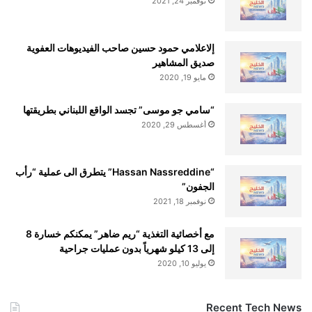
نوفمبر 24, 2021
ص
ب
ك
إلاعلامي حمود حسين صاحب الفيديوهات العفوية
صديق المشاهير
مايو 19, 2020
“سامي جو موسى” تجسد الواقع اللبناني بطريقتها
أغسطس 29, 2020
“Hassan Nassreddine” يتطرق الى عملية “رأب
الجفون”
نوفمبر 18, 2021
مع أخصائية التغذية “ريم ضاهر” يمكنكم خسارة 8
إلى 13 كيلو شهرياً بدون عمليات جراحية
يوليو 10, 2020
Recent Tech News