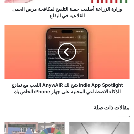
ر
ا
وزارة الزراعة أطلقت حملة التلقيح لمكافحة مرض الحمى
ع
القلاعية في البقاع
ة
أ
I
View this post on Instagram
ط
n
ل
d
ق
i
ت
e
ح
A
م
p
ل
p
ة
S
ا
p
Indie App Spotlight يتيح لك AnywAIR اللعب مع نماذج
ل
o
الذكاء الاصطناعي المحلية على جهاز iPhone الخاص بك
ت
t
A post shared by Palazzo Hospitality (@palazzo.hospitality)
ل
l
مقالات ذات صلة
ق
i
ي
g
ح
h
ل
t
م