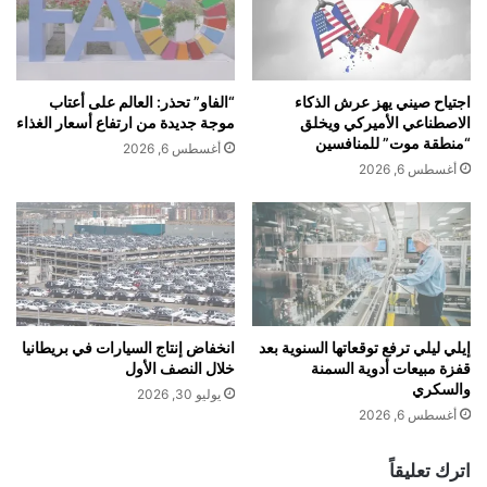
ي
ك
ت
ا
ي
ف
ح
ح
ل
اجتياح صيني يهز عرش الذكاء
“الفاو” تحذر: العالم على أعتاب
ة
ك
الاصطناعي الأميركي ويخلق
موجة جديدة من ارتفاع أسعار الغذاء
م
A
“منطقة موت” للمنافسين
أغسطس 6, 2026
ر
n
أغسطس 6, 2026
ض
y
ا
w
ل
A
ح
I
م
R
ى
ا
ا
ل
ل
ل
إيلي ليلي ترفع توقعاتها السنوية بعد
انخفاض إنتاج السيارات في بريطانيا
ق
قفزة مبيعات أدوية السمنة
خلال النصف الأول
ع
والسكري
ل
ب
يوليو 30, 2026
ا
م
أغسطس 6, 2026
ع
ع
ي
ن
اترك تعليقاً
ة
م