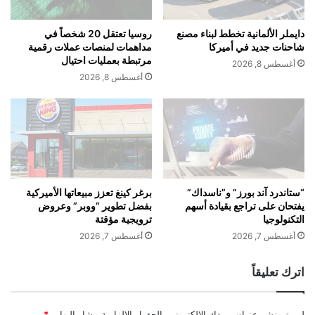
اقرأ أيضًا:
“ستاندرد آند بورز” و”ناسداك”
ل
س
يفتحان على تراجع بقيادة أسهم التكنولوجيا
دايملر الألمانية تخطط لبناء مصنع
روسيا تعتقل 20 شخصاً في
ك
شاحنات جديد في أميركا
مداهمات لمنصات عملات رقمية
ر
مرتبطة بعمليات احتيال
أغسطس 8, 2026
ا
أغسطس 8, 2026
المصدر: RT
ل
م
د
إقرأ المزيد
ه
ش
ة
■ مصدر الخبر الأصلي
و
ر
“ستاندرد آند بورز” و”ناسداك”
برغر كينغ تعزز مبيعاتها الأميركية
يفتحان على تراجع بقيادة أسهم
بفضل تطوير “ووبر” وعروض
ا
التكنولوجيا
ترويجية مؤقتة
ء
نشر لأول مرة على:
rtarabic.com
ا
أغسطس 7, 2026
أغسطس 7, 2026
ل
ص
تاريخ النشر:
2025-12-29 22:11:00
اترك تعليقاً
د
ف
ي
لن يتم نشر عنوان بريدك الإلكتروني.
الحقول الإلزامية مشار إليها بـ
*