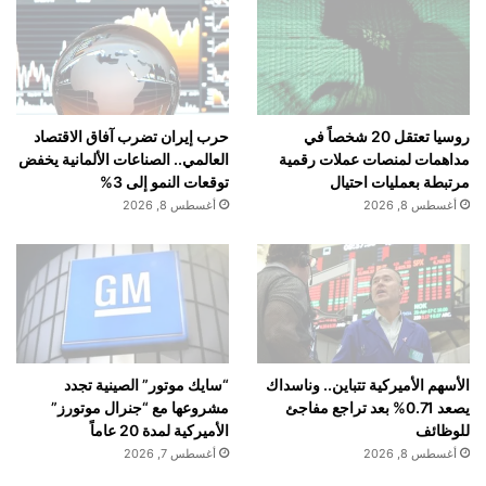
تنويه من موقعنا
تم جلب هذا المحتوى بشكل آلي من المصدر:
yalebnan.org
بتاريخ:
2025-12-29 22:18:00
.
روسيا تعتقل 20 شخصاً في
حرب إيران تضرب آفاق الاقتصاد
مداهمات لمنصات عملات رقمية
العالمي.. الصناعات الألمانية يخفض
الآراء والمعلومات الواردة في هذا المقال لا تعبر بالضرورة عن
مرتبطة بعمليات احتيال
توقعات النمو إلى 3%
رأي موقعنا والمسؤولية الكاملة تقع على عاتق المصدر
أغسطس 8, 2026
أغسطس 8, 2026
الأصلي.
ملاحظة:
قد يتم استخدام الترجمة الآلية في بعض الأحيان لتوفير
هذا المحتوى.
الأسهم الأميركية تتباين.. وناسداك
“سايك موتور” الصينية تجدد
يصعد 0.71% بعد تراجع مفاجئ
مشروعها مع “جنرال موتورز”
للوظائف
الأميركية لمدة 20 عاماً
أغسطس 8, 2026
أغسطس 7, 2026