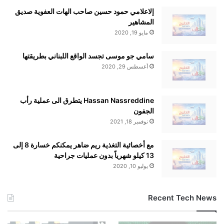
إلاعلامي حمود حسين صاحب الهات العفوية صديق
المشاهير
مايو 19, 2020
سامي جو موسى تجسد الواقع اللبناني بطريقتها
أغسطس 29, 2020
■ مصدر الخبر الأصلي
Hassan Nassreddine يتطرق الى عملية رأب
الجفون
اقرأ أيضًا:
انكماش الإنتاج الصناعي الإيطالي للشهر الثاني على
نوفمبر 18, 2021
التوالي
مع أخصائية التغذية ريم ضاهر يمكنكم خسارة 8 إلى
13 كيلو شهرياً بدون عمليات جراحية
نشر لأول مرة على:
yalebnan.org
يوليو 10, 2020
تاريخ النشر:
2025-12-29 22:18:00
Recent Tech News
الكاتب:
ahmadsh