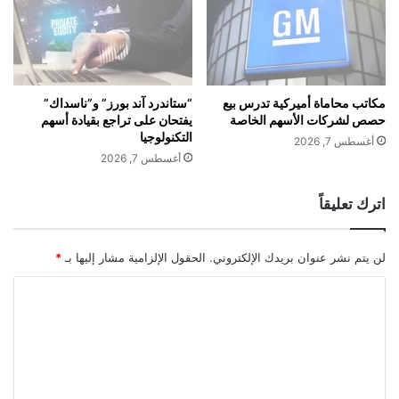
ا
ت
ل
ض
ا
ر
ت
ر
ح
ه
ا
م
مكاتب محاماة أميركية تدرس بيع
“ستاندرد آند بورز” و”ناسداك”
حصص لشركات الأسهم الخاصة
يفتحان على تراجع بقيادة أسهم
د
ن
التكنولوجيا
ا
ع
أغسطس 7, 2026
ل
ا
أغسطس 7, 2026
أ
ص
و
ف
اترك تعليقاً
ر
ة
و
ش
ب
ت
لن يتم نشر عنوان بريدك الإلكتروني.
الحقول الإلزامية مشار إليها بـ
*
ي
و
ي
ا
ة
ل
ت
ع
ل