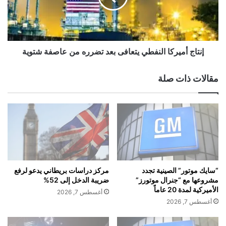
ا
أ
ت
م
ف
ي
ا
ر
ق
ك
إنتاج أميركا النفطي يتعافى بعد تضرره من عاصفة شتوية
ت
ا
ج
ا
مقالات ذات صلة
ا
ل
ر
ن
ي
ف
"
ط
ت
ي
ا
ي
ر
ت
ي
ع
خ
ا
“سايك موتور” الصينية تجدد
مركز دراسات بريطاني يدعو لرفع
ي
ف
مشروعها مع “جنرال موتورز”
ضريبة الدخل إلى 52%
"
ى
الأميركية لمدة 20 عاماً
أغسطس 7, 2026
م
ب
أغسطس 7, 2026
ع
ع
د