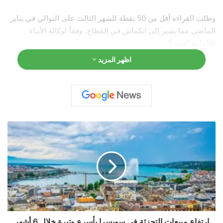
وظلت القراءة أقل من 50 نقطة للشهر الثالث على التوالي في يناير
الماضي مما يشير إلى انكماش في القطاع، وفقاً لوكالة الأنباء
الألمانية “د ب أ”.
اظهر المزيد
ا
ر
ت
ف
ا
ع
م
ب
ي
ع
ارتفاع مبيعات التجزئة في سويسرا بأسرع وتيرة خلال 6 أشهر