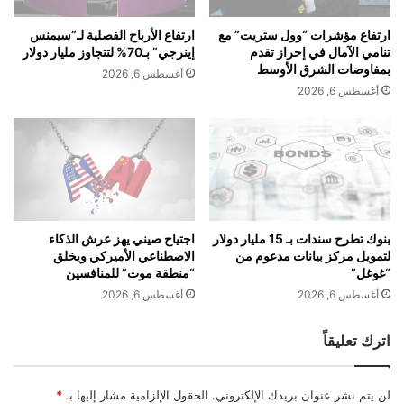
ع
ي
و
ر
ارتفاع مؤشرات “وول ستريت” مع
ارتفاع الأرباح الفصلية لـ”سيمنس
ت
ك
تنامي الآمال في إحراز تقدم
إينرجي” بـ70% لتتجاوز مليار دولار
ي
ا
بمفاوضات الشرق الأوسط
أغسطس 6, 2026
ر
ل
أغسطس 6, 2026
ة
ا
خ
ت
ل
ز
ا
ا
ل
ل
6
ت
أ
ر
ش
ي
بنوك تطرح سندات بـ 15 مليار دولار
اجتياح صيني يهز عرش الذكاء
ه
لتمويل مركز بيانات مدعوم من
الاصطناعي الأميركي ويخلق
د
“غوغل”
“منطقة موت” للمنافسين
ر
ا
ل
أغسطس 6, 2026
أغسطس 6, 2026
ا
س
اترك تعليقاً
ت
ح
و
لن يتم نشر عنوان بريدك الإلكتروني.
الحقول الإلزامية مشار إليها بـ
*