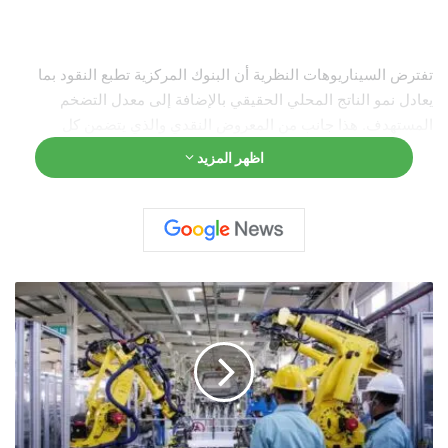
تفترض السيناريوهات النظرية أن البنوك المركزية تطبع النقود بما
يعادل نمو الناتج المحلي الحقيقي بالإضافة إلى معدل التضخم
المستهدف. هذا جانب من المعروض النقدي والذي يتضمن كل
الأموال الموجودة في القطاع المصرفي والأموال خارج المصارف.
اظهر المزيد
ا
ل
ص
ي
ن
ت
ن
ه