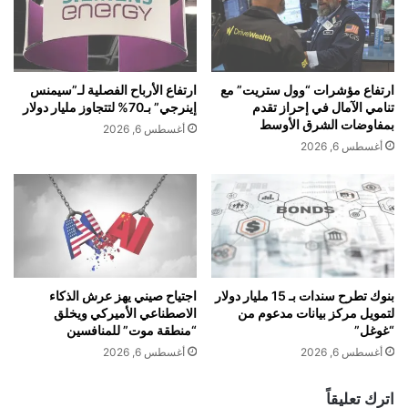
.
ذ
.
ج
ه
ا
ل
ل
ي
ذ
ارتفاع مؤشرات “وول ستريت” مع
ارتفاع الأرباح الفصلية لـ”سيمنس
د
ك
تنامي الآمال في إحراز تقدم
إينرجي” بـ70% لتتجاوز مليار دولار
ف
ا
بمفاوضات الشرق الأوسط
أغسطس 6, 2026
ع
ء
أغسطس 6, 2026
ا
ا
ل
ل
ع
ا
ا
ص
ل
ط
م
ن
ا
ا
ل
ع
بنوك تطرح سندات بـ 15 مليار دولار
اجتياح صيني يهز عرش الذكاء
ث
لتمويل مركز بيانات مدعوم من
الاصطناعي الأميركي ويخلق
ي
“غوغل”
“منطقة موت” للمنافسين
م
د
ن
و
أغسطس 6, 2026
أغسطس 6, 2026
؟
ب
ا
اترك تعليقاً
و