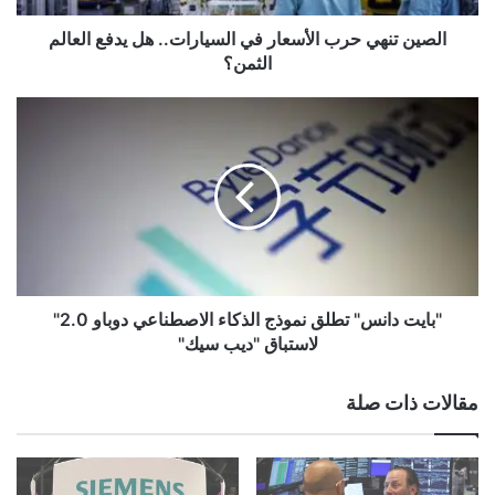
ي
ح
الصين تنهي حرب الأسعار في السيارات.. هل يدفع العالم
ر
الثمن؟
ب
ا
"
ل
ب
أ
ا
س
ي
ع
ت
ا
د
ر
ا
ف
ن
ي
س
ا
"
"بايت دانس" تطلق نموذج الذكاء الاصطناعي دوباو 2.0"
ل
ت
لاستباق "ديب سيك"
س
ط
ي
ل
مقالات ذات صلة
ا
ق
ر
ن
ا
م
ت
و