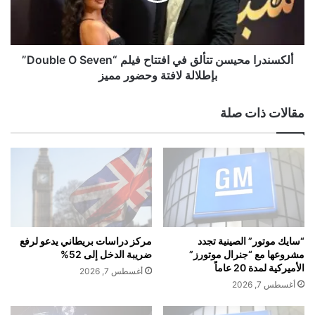
ل
ر
أ
ا
ر
م
ب
ح
ألكسندرا محيسن تتألق في افتتاح فيلم “Double O Seven”
ا
ي
بإطلالة لافتة وحضور مميز
ح
س
ا
ن
مقالات ذات صلة
ق
ت
ي
ت
ا
أ
س
ل
ي
ق
ة
ف
ت
ي
ت
ا
ج
ف
“سايك موتور” الصينية تجدد
مركز دراسات بريطاني يدعو لرفع
ا
ت
مشروعها مع “جنرال موتورز”
ضريبة الدخل إلى 52%
و
ت
الأميركية لمدة 20 عاماً
أغسطس 7, 2026
ز
ا
أغسطس 7, 2026
2
ح
9
ف