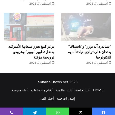
أغسطس 7, 2026
أغسطس 7, 2026
“ستاندرد آند بورز” و”ناسداك”
برغر كينغ تعزز مبيعاتها الأميركية
يفتحان على تراجع بقيادة أسهم
بفضل تطوير “ووبر” وعروض
التكنولوجيا
ترويجية مؤقتة
أغسطس 7, 2026
أغسطس 7, 2026
alkhaleej-news.net 2026
HOME
أخبار خاصة
أخبار عالمية
أرقام وإحصاءات
أزياء وموضة
إصدارات فنية
أخبار الفن