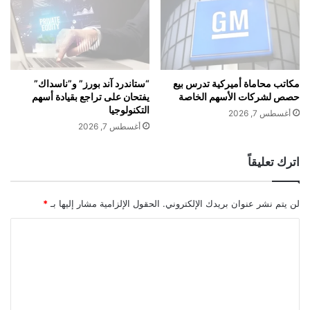
5
ي
م
ل
ل
م
ي
“
ا
D
ر
o
مكاتب محاماة أميركية تدرس بيع
“ستاندرد آند بورز” و”ناسداك”
د
حصص لشركات الأسهم الخاصة
يفتحان على تراجع بقيادة أسهم
u
التكنولوجيا
و
b
أغسطس 7, 2026
ل
l
أغسطس 7, 2026
ا
e
ر
O
اترك تعليقاً
ف
S
ي
e
2
v
لن يتم نشر عنوان بريدك الإلكتروني.
الحقول الإلزامية مشار إليها بـ
*
0
e
2
n
ا
5
”
ل
ب
ت
إ
ط
ع
ل