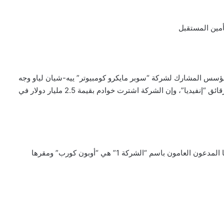
أمين المستقبل
لمؤسس المشارك لشركة “سوبر مايكرو كومبيوتر” ييه-شيان لياو وجه
شركة لم يحدد اسمها في جنوب شرق آسيا لشراء خوادم مزودة برقائق “إنفيديا”، وإن الشركة اشترت خوادم بقيمة 2.5 مليار دولار في
وقالت “بلومبرغ”، نقلاً عن المصادر، إن تلك الشركة التي أشار إليها المدعون العامون باسم “الشركة 1” هي “أوبون كورب” ومقرها