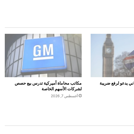
ا
ر
ا
ل
غ
ذ
ا
ء
ا
ل
ع
ا
ل
ي يدعو لرفع ضريبة
مكاتب محاماة أميركية تدرس بيع حصص
م
لشركات الأسهم الخاصة
ي
أغسطس 7, 2026
ة
ت
و
ا
ص
ل