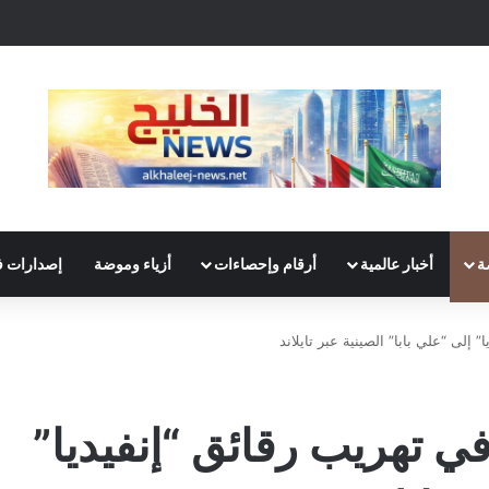
ة
أخبار عالمية
أرقام وإحصاءات
أزياء وموضة
إصدارات ف
 إلى “علي بابا” الصينية عبر تايلاند
في تهريب رقائق “إنفيديا”