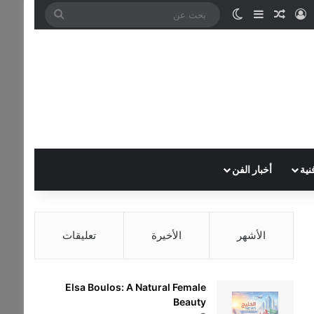
تسجيل الدخول
مقال عشوائي
إضافة عمود جانبي
الوضع المظلم
بحث
عن
نية
أخبار الفن
الأشهر
الأخيرة
تعليقات
Elsa Boulos: A Natural Female
Beauty