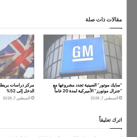
e
e
n
مقالات ذات صلة
S
a
y
e
s
ت
ط
ل
ق
أ
“سايك موتور” الصينية تجدد مشروعها مع
مركز دراسات بريطان
غ
“جنرال موتورز” الأميركية لمدة 20 عاماً
الدخل إلى 52%
ن
أغسطس 7, 2026
أغسطس 7, 2026
ي
ت
ه
ا
اترك تعليقاً
ا
ل