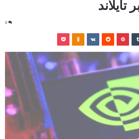
 تايلاند
0
‏Tumblr
بينتيريست
‏Reddit
‏VKontakte
Odnoklassniki
‫Pocket