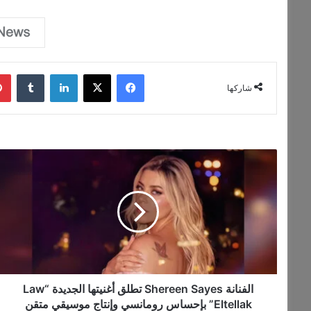
فيسبوك
‫X
لينكدإن
‏Tumblr
شاركها
ا
ل
ف
ن
ا
ن
ة
S
h
e
الفنانة Shereen Sayes تطلق أغنيتها الجديدة “Law
r
Eltellak” بإحساس رومانسي وإنتاج موسيقي متقن