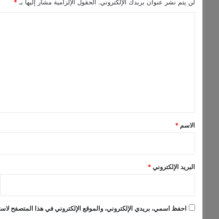
ج
لن يتم نشر عنوان بريدك الإلكتروني.
الحقول الإلزامية مشار إليها بـ
*
د
ا
ي
د
ل
ة
ت
“
L
ع
a
ل
w
ي
E
l
ق
t
*
e
الاسم
*
l
l
a
k
البريد الإلكتروني
*
”
ب
إ
ح
احفظ اسمي، بريدي الإلكتروني، والموقع الإلكتروني في هذا المتصفح لاستخ
س