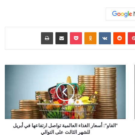
بينتيريست
‏Reddit
‏VKontakte
Odnoklassniki
‫Pocket
مشاركة عبر البريد
طباعة
"
ا
ل
ف
ا
و
"
:
أ
س
"الفاو": أسعار الغذاء العالمية تواصل ارتفاعها في أبريل
ع
للشهر الثالث على التوالي