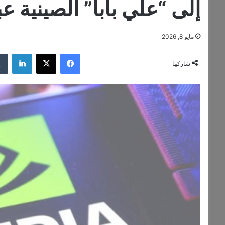
إلى “علي بابا” الصينية عبر
مايو 8, 2026
فيسبوك
‫X
لينكدإن
شاركها