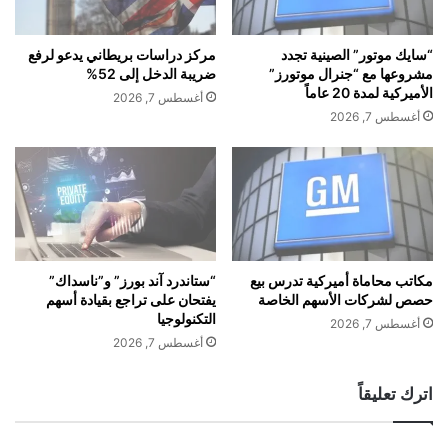
و
أ
ي
و
ة
ر
“سايك موتور” الصينية تجدد
مركز دراسات بريطاني يدعو لرفع
2
و
مشروعها مع “جنرال موتورز”
ضريبة الدخل إلى 52%
0
ب
الأميركية لمدة 20 عاماً
أغسطس 7, 2026
%
ي
أغسطس 7, 2026
ب
م
س
ه
ب
ل
ب
ة
ح
ل
ر
ل
ب
ا
إ
ل
مكاتب محاماة أميركية تدرس بيع
“ستاندرد آند بورز” و”ناسداك”
حصص لشركات الأسهم الخاصة
يفتحان على تراجع بقيادة أسهم
ي
ت
التكنولوجيا
ر
ز
أغسطس 7, 2026
ا
ا
أغسطس 7, 2026
ن
م
ب
اترك تعليقاً
ا
ل
ا