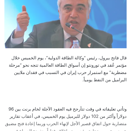
قال فاتح بيرول، رئيس “وكالة الطاقة الدولية”، يوم الخميس خلال
مؤتمر عُقد في تورونتو إن أسواق الطاقة العالمية تتجه نحو “مرحلة
مضطربة” مع استمرار حرب إيران في التسبب في فقدان ملايين
البراميل من النفط يومياً.
وتأتي تعليقاته في وقت تتأرجح فيه العقود الآجلة لخام برنت بين 96
دولاراً وأكثر من 102 دولار للبرميل يوم الخميس، في أعقاب تقارير
متضاربة حول اتفاق قصير الأجل لإنهاء الحرب وربما إعادة فتح مضيق
هرمز، وهو ممر تجاري رئيسي تم إغلاقه فعلياً منذ بدء الصراع في