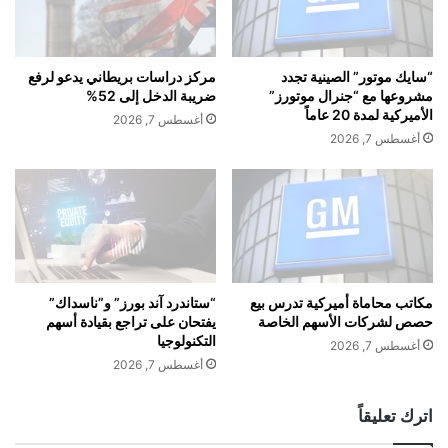
ع
ق
ج
ر
ز
ي
ع
.
“سايك موتور” الصينية تجدد
مركز دراسات بريطاني يدعو لرفع
ن
.
مشروعها مع “جنرال موتورز”
ضريبة الدخل إلى 52%
ه
م
الأميركية لمدة 20 عاماً
أغسطس 7, 2026
ا
ح
أغسطس 7, 2026
ل
ا
ك
ك
ل
م
م
ة
ا
"
ت
O
p
e
مكاتب محاماة أميركية تدرس بيع
“ستاندرد آند بورز” و”ناسداك”
حصص لشركات الأسهم الخاصة
يفتحان على تراجع بقيادة أسهم
n
التكنولوجيا
A
أغسطس 7, 2026
I
أغسطس 7, 2026
"
ت
اترك تعليقاً
ك
ش