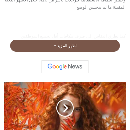
المقبلة ما لم يتحسن الوضع.
كما تطرق النقاش إلى صرف مكافآت أقل لجميع الموظفين،
وتخفيض رواتب من يشغلون منصب نائب الرئيس فما فوق.
اظهر المزيد
ه
د
ي
ل
ا
ل
إ
م