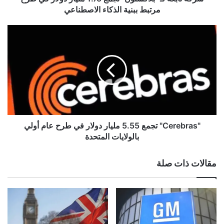
ـ
مرتبط ببنية الذكاء الاصطناعي
"
ب
"
ل
C
ا
e
ك
r
س
e
ت
b
و
r
ن
a
"
s
ت
"
"Cerebras" تجمع 5.55 مليار دولار في طرح عام أولي
ج
ت
بالولايات المتحدة
م
ج
ع
م
مقالات ذات صلة
1
ع
.
5
7
.
5
5
م
5
ل
م