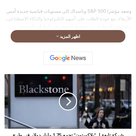
وصعد مؤشرا S&P 500 وناسداك إلى مستويات قياسية جديدة أمس
الأربعاء، مع عودة الطلب على أسهم التكنولوجيا والذكاء الاصطناعي،
رغم تجدد المخاوف من ضغوط التضخم في الولايات المتحدة.
اظهر المزيد
ش
ر
ك
ة
ت
ا
ب
ع
ة
ل
شركة تابعة لـ "بلاكستون" تجمع 1.75 مليار دولار في طرح