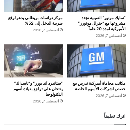
ي
ل
ا
ي
ر
ا
“سايك موتور” الصينية تجدد
مركز دراسات بريطاني يدعو لرفع
د
ر
مشروعها مع “جنرال موتورز”
ضريبة الدخل إلى 52%
و
د
الأميركية لمدة 20 عاماً
أغسطس 7, 2026
ل
و
أغسطس 7, 2026
ا
ل
ر
ا
ف
ر
ي
ف
ط
ي
ر
ط
ح
ر
م
ح
مكاتب محاماة أميركية تدرس بيع
“ستاندرد آند بورز” و”ناسداك”
ر
حصص لشركات الأسهم الخاصة
يفتحان على تراجع بقيادة أسهم
ع
التكنولوجيا
ت
ا
أغسطس 7, 2026
ب
م
أغسطس 7, 2026
ط
أ
ب
و
اترك تعليقاً
ب
ل
ن
ي