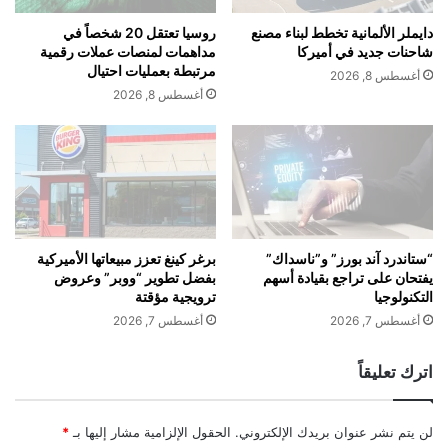
ا
ي
الرسمية
ل
م
دايملر الألمانية تخطط لبناء مصنع
روسيا تعتقل 20 شخصاً في
م
ش
شاحنات جديد في أميركا
مداهمات لمنصات عملات رقمية
ف
ر
مرتبطة بعمليات احتيال
أغسطس 8, 2026
ر
ك
أغسطس 8, 2026
1. KRATOS Guarana Delight
و
ة
ض
ت
ة
مشروب طاقة وظيفي بنكهة توتي فروتي،
ي
ع
م
يعتمد على الغوارانا الطبيعي وفيتامينات B،
ل
و
ى
ا
بتركيبة خالية من السكر والسعرات الحرارية
ا
ل
ل
ص
“ستاندرد آند بورز” و”ناسداك”
برغر كينغ تعزز مبيعاتها الأميركية
تقريباً.
م
يفتحان على تراجع بقيادة أسهم
بفضل تطوير “ووبر” وعروض
ي
التكنولوجيا
ترويجية مؤقتة
ك
ن
س
ي
أغسطس 7, 2026
أغسطس 7, 2026
المميزات:
ي
ة
ك
2
اترك تعليقاً
و
0
Natural Guarana
ك
0
ن
م
Zero Sugar
لن يتم نشر عنوان بريدك الإلكتروني.
الحقول الإلزامية مشار إليها بـ
*
د
ل