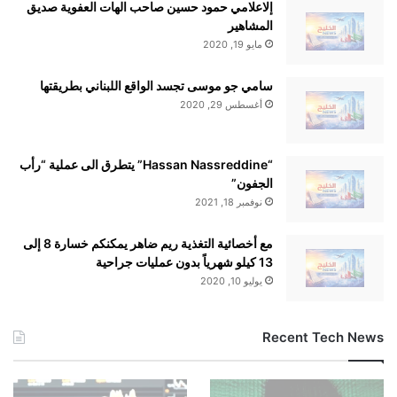
إلاعلامي حمود حسين صاحب الهات العفوية صديق
دعم للطاقة وصحة الجهاز الهضمي
المشاهير
مايو 19, 2020
بدون سكر
سامي جو موسى تجسد الواقع اللبناني بطريقتها
أغسطس 29, 2020
4. KRATOS XTREME
“Hassan Nassreddine” يتطرق الى عملية “رأب
النسخة الأعلى تركيزاً ضمن تشكيلة KRATOS،
الجفون”
نوفمبر 18, 2021
تجمع بين الغوارانا الطبيعي والتورين ومجموعة
فيتامينات B.
مع أخصائية التغذية ريم ضاهر يمكنكم خسارة 8 إلى
13 كيلو شهرياً بدون عمليات جراحية
يوليو 10, 2020
المميزات:
Recent Tech News
Taurine
Natural Guarana