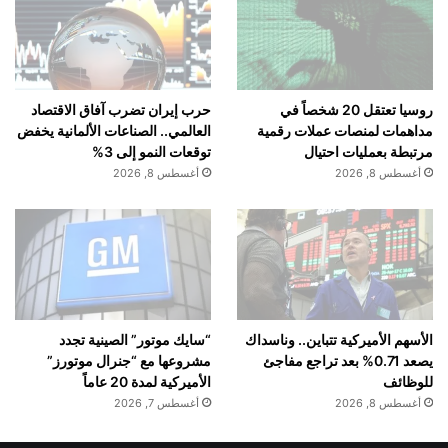
Full Power Formula
نكهة توتي فروتي
روسيا تعتقل 20 شخصاً في
حرب إيران تضرب آفاق الاقتصاد
مداهمات لمنصات عملات رقمية
العالمي.. الصناعات الألمانية يخفض
تصريحات الإدارة
مرتبطة بعمليات احتيال
توقعات النمو إلى 3%
أغسطس 8, 2026
أغسطس 8, 2026
التنفيذية
وفي تعليق له على التوسع الجديد، قال
عاطف
هزيمة
، المؤسس والرئيس التنفيذي لشركة
الأسهم الأميركية تتباين.. وناسداك
“سايك موتور” الصينية تجدد
KRATOS & Co:
يصعد 0.71% بعد تراجع مفاجئ
مشروعها مع “جنرال موتورز”
للوظائف
الأميركية لمدة 20 عاماً
أغسطس 8, 2026
أغسطس 7, 2026