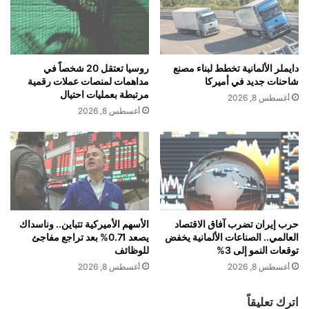
l
ع
alkhaleej-news.net — أثرياء أفريقيا يتجهون للعقارات
P
ي
لحماية ثرواتهم.. طفرة شراء رغم التقلبات
e
ت
r
ط
f
ي
دايملر الألمانية تخطط لبناء مصنع
روسيا تعتقل 20 شخصاً في
o
ح
شاحنات جديد في أميركا
مداهمات لمنصات عملات رقمية
r
ب
مرتبطة بعمليات احتيال
أغسطس 8, 2026
m
م
أغسطس 8, 2026
a
ؤ
n
ش
c
ر
e
"
t
ن
o
ي
M
ك
o
ا
حرب إيران تضرب آفاق الاقتصاد
الأسهم الأميركية تتباين.. وناسداك
d
العالمي.. الصناعات الألمانية يخفض
يصعد 0.71% بعد تراجع مفاجئ
ي
توقعات النمو إلى 3%
للوظائف
e
"
r
ا
أغسطس 8, 2026
أغسطس 8, 2026
n
ل
C
ي
اترك تعليقاً
o
ا