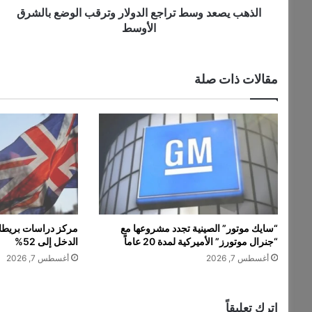
و
الذهب يصعد وسط تراجع الدولار وترقب الوضع بالشرق
س
الأوسط
ط
ت
ر
مقالات ذات صلة
ا
ج
ع
ا
ل
د
و
ل
ا
ر
“سايك موتور” الصينية تجدد مشروعها مع
مركز دراسات بريطان
و
“جنرال موتورز” الأميركية لمدة 20 عاماً
الدخل إلى 52%
ت
أغسطس 7, 2026
أغسطس 7, 2026
ر
ق
ب
ا
اترك تعليقاً