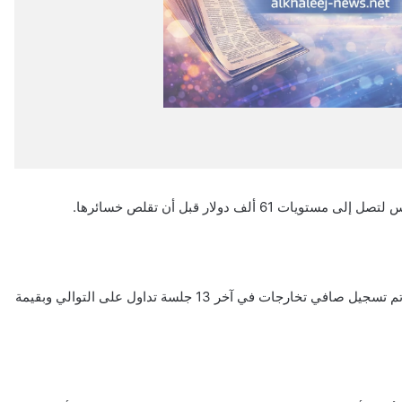
جاء ذلك مع استمرار التخارجات على صناديق تداول بيتكوين حيث تم تسجيل صافي تخارجات في آخر 13 جلسة تداول على التوالي وبقيمة