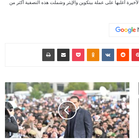
 تصفية مراكز شراء بنحو 1.5 مليار دولار خلال الساعات الـ 24 الأخيرة أغلبها على عملة بيتكوين والإيثر وشملت هذه التصفية أكثر من
بينتيريست
‏Reddit
‏VKontakte
Odnoklassniki
‫Pocket
مشاركة عبر البريد
طباعة
س
ع
د
ا
ل
ح
ر
ي
ر