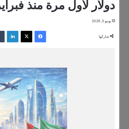
دولار لأول مرة منذ فبراير
يونيو 5, 2026
فيسبوك
‫X
لينكدإن
شاركها