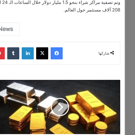
وتم
208 آلاف مستثمر حول العالم.
فيسبوك
‫X
لينكدإن
‏Tumblr
شاركها
ا
ل
ذ
ه
ب
ي
ص
ع
د