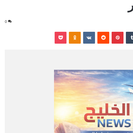
0
‏Tumblr
بينتيريست
‏Reddit
‏VKontakte
Odnoklassniki
‫Pocket