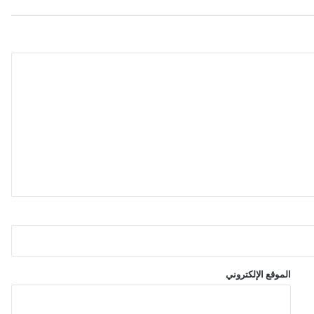
ل
ر
ئ
ي
س
ا
ل
ش
ه
ي
د
ر
ي
ن
ي
ه
م
ع
و
الموقع الإلكتروني
ض
ف