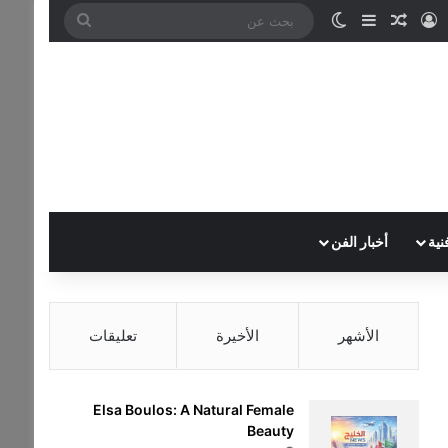
تسجيل الدخول
مقال عشوائي
إضافة عمود جانبي
الوضع المظلم
بحث
عن
نية
أخبار الفن
الأشهر
الأخيرة
تعليقات
Elsa Boulos: A Natural Female
Beauty