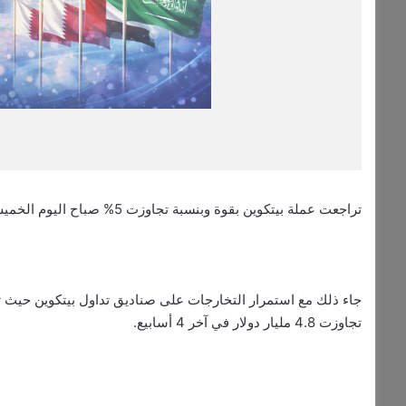
تراجعت عملة بيتكوين بقوة وبنسبة تجاوزت 5% صباح اليوم الخميس لتصل إلى مستويات 61 ألف دولار قبل أن تقلص خسائرها.
تجاوزت 4.8 مليار دولار في آخر 4 أسابيع.