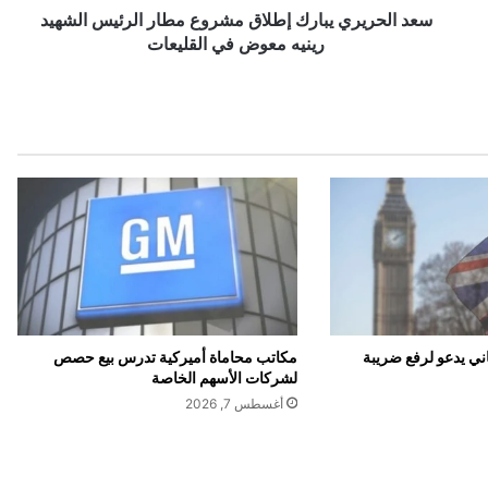
ي
سعد الحريري يبارك إطلاق مشروع مطار الرئيس الشهيد
ي
رينيه معوض في القليعات
ب
ا
ر
ك
إ
ط
ل
ا
ق
م
ش
ر
و
ي يدعو لرفع ضريبة
مكاتب محاماة أميركية تدرس بيع حصص
ع
لشركات الأسهم الخاصة
م
أغسطس 7, 2026
ط
ا
ر
ا