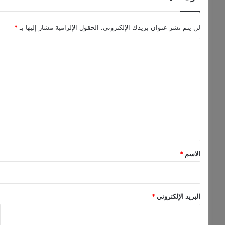
ل
و
ض
لن يتم نشر عنوان بريدك الإلكتروني.
الحقول الإلزامية مشار إليها بـ
*
ع
ا
ب
ا
ل
ل
ت
ش
ر
ع
ق
ل
ا
ل
ي
أ
ق
و
*
س
الاسم
*
ط
البريد الإلكتروني
*