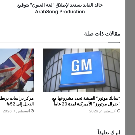
د
خالد الفايد يستعد لإطلاق "لغة العيون" بتوقيع
ي
ArabSong Production
س
ت
ع
مقالات ذات صلة
د
ل
إ
ط
ل
ا
ق
"
ل
غ
“سايك موتور” الصينية تجدد مشروعها مع
مركز دراسات بريطان
ة
“جنرال موتورز” الأميركية لمدة 20 عاماً
الدخل إلى 52%
ا
أغسطس 7, 2026
أغسطس 7, 2026
ل
ع
ي
و
اترك تعليقاً