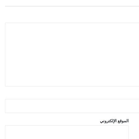
ا
ر
ي
ا
ت
أ
م
ي
ر
ك
ا
ف
ي
ك
أ
س
ا
ل
ع
الموقع الإلكتروني
ا
ل