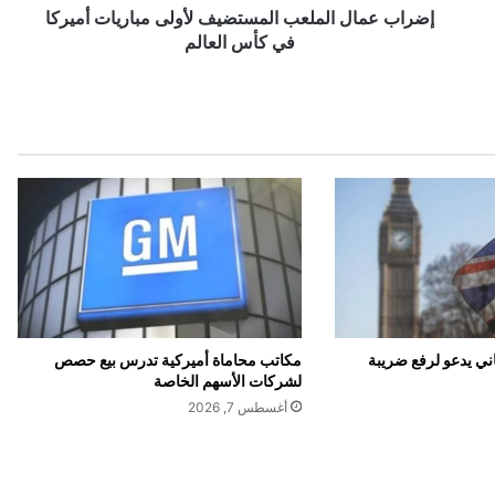
ا
إضراب عمال الملعب المستضيف لأولى مباريات أميركا
ل
في كأس العالم
م
ل
ع
ب
ا
ل
م
س
ت
ض
ي
ف
ل
ي يدعو لرفع ضريبة
مكاتب محاماة أميركية تدرس بيع حصص
أ
لشركات الأسهم الخاصة
و
أغسطس 7, 2026
ل
ى
م
ب