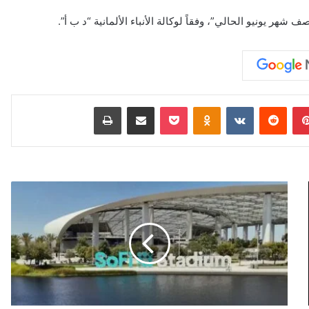
هر يونيو الحالي”، وفقاً لوكالة الأنباء الألمانية “د ب أ”.
بينتيريست
‏Reddit
‏VKontakte
Odnoklassniki
‫Pocket
مشاركة عبر البريد
طباعة
إ
ض
ر
ا
ب
ع
م
ا
ل