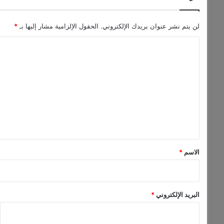
ن
"
ب
لن يتم نشر عنوان بريدك الإلكتروني.
الحقول الإلزامية مشار إليها بـ
*
ت
ا
و
ق
ل
ي
ت
ع
A
ع
r
ل
a
ي
b
S
ق
o
*
n
الاسم
*
g
P
r
o
البريد الإلكتروني
*
d
u