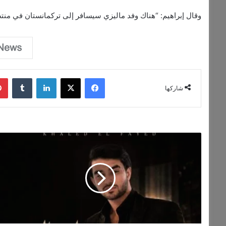
وقال إبراهيم: “هناك وفد ماليزي سيسافر إلى تركمانستان في منتصف ش
فيسبوك
‫X
لينكدإن
‏Tumblr
شاركها
خ
ا
ل
د
ا
ل
ف
ا
ي