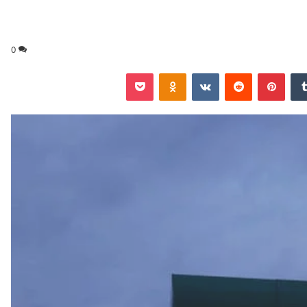
0
‏Tumblr
بينتيريست
‏Reddit
‏VKontakte
Odnoklassniki
‫Pocket