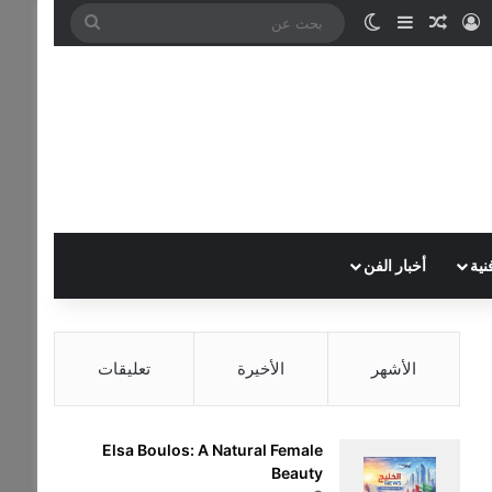
تسجيل الدخول
مقال عشوائي
إضافة عمود جانبي
الوضع المظلم
بحث
عن
نية
أخبار الفن
الأشهر
الأخيرة
تعليقات
Elsa Boulos: A Natural Female
Beauty