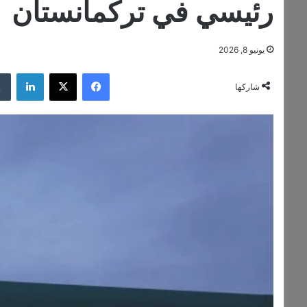
رئيسي في تركمانستان
يونيو 8, 2026
فيسبوك
‫X
لينكدإن
شاركها