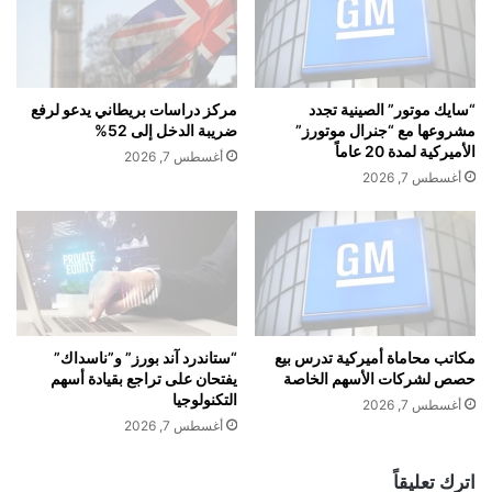
ح
ي
المنصات الرقمية.
ت
ي
ا
ن
ل
م
م
ش
“سايك موتور” الصينية تجدد
مركز دراسات بريطاني يدعو لرفع
ج
ا
مشروعها مع “جنرال موتورز”
ضريبة الدخل إلى 52%
ه
ه
الأميركية لمدة 20 عاماً
أغسطس 7, 2026
ر
د
أغسطس 7, 2026
م
ة
ع
ب
ب
أ
د
غ
ء
ن
ت
ي
د
ة
ا
"
مكاتب محاماة أميركية تدرس بيع
“ستاندرد آند بورز” و”ناسداك”
alkhaleej-news.net — كاميليا ورد تطلق أغنيتها الجديدة “أنا
و
حصص لشركات الأسهم الخاصة
يفتحان على تراجع بقيادة أسهم
إ
الديفا” بإطلالة فنية جريئة وإيقاع عصري
التكنولوجيا
ل
ي
أغسطس 7, 2026
ه
ل
أغسطس 7, 2026
ف
ا
ي
ك
اترك تعليقاً
ن