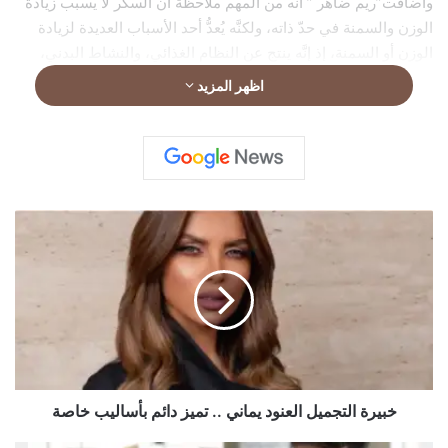
واضافت”ريم ضاهر ” انه من المهم ملاحظة أنَّ السكر لا يسبب زيادة
الوزن والسمنة في حدّ ذاته، ولكنَّه يُعدُّ أحد الأسباب العديدة لزيادة
الوزن أو السمنة، إذ إنَّه ينتج عن النظام الغذائي، والنشاط البدني،
والوراثة، والعوامل الاجتماعية والبيئية، ولكن يُعدُّ التقليل من كمية
اظهر المزيد
السكر في النظام الغذائي أحد أبسط الطرق لتقليل زيادة الوزن .
main
خ
ب
ي
ر
ة
ا
ل
ت
ج
م
خبيرة التجميل العنود يماني .. تميز دائم بأساليب خاصة
ي