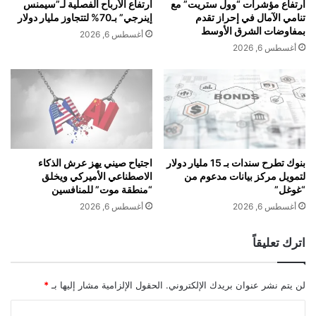
ارتفاع مؤشرات “وول ستريت” مع
ارتفاع الأرباح الفصلية لـ”سيمنس
ب
ة
تنامي الآمال في إحراز تقدم
إينرجي” بـ70% لتتجاوز مليار دولار
أ
خ
بمفاوضات الشرق الأوسط
أغسطس 6, 2026
س
ا
أغسطس 6, 2026
ا
ص
ل
ة
ي
ف
ب
ي
خ
ع
ا
ا
ص
ل
ة
م
بنوك تطرح سندات بـ 15 مليار دولار
اجتياح صيني يهز عرش الذكاء
لتمويل مركز بيانات مدعوم من
الاصطناعي الأميركي ويخلق
ت
“غوغل”
“منطقة موت” للمنافسين
ص
م
أغسطس 6, 2026
أغسطس 6, 2026
ي
م
اترك تعليقاً
ا
ل
ش
لن يتم نشر عنوان بريدك الإلكتروني.
الحقول الإلزامية مشار إليها بـ
*
ع
ر
ا