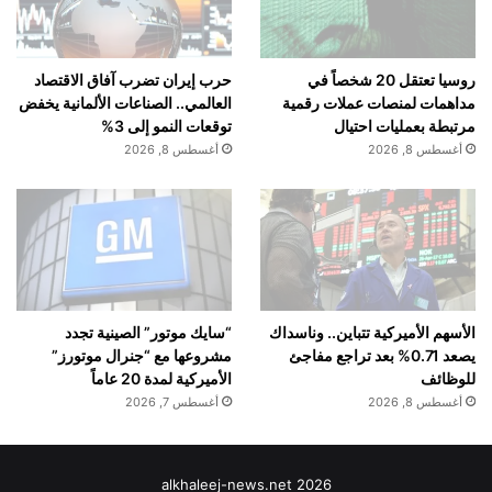
روسيا تعتقل 20 شخصاً في
حرب إيران تضرب آفاق الاقتصاد
مداهمات لمنصات عملات رقمية
العالمي.. الصناعات الألمانية يخفض
مرتبطة بعمليات احتيال
توقعات النمو إلى 3%
أغسطس 8, 2026
أغسطس 8, 2026
الأسهم الأميركية تتباين.. وناسداك
“سايك موتور” الصينية تجدد
يصعد 0.71% بعد تراجع مفاجئ
مشروعها مع “جنرال موتورز”
للوظائف
الأميركية لمدة 20 عاماً
أغسطس 8, 2026
أغسطس 7, 2026
alkhaleej-news.net 2026