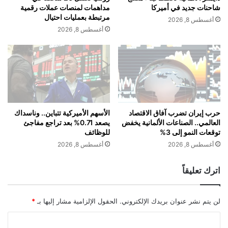
ج
م
شاحنات جديد في أميركا
مداهمات لمنصات عملات رقمية
خلال السنوات اللاحقة على مختلف الصعد.
د
ن
مرتبطة بعمليات احتيال
أغسطس 8, 2026
ي
ا
أغسطس 8, 2026
د
ل
ة
أ
ق
ل
ر
غ
أما قطر وقيرغيزيا فبينهما علاقات سياسية
ي
ا
ب
م
واقتصادية متينة، فيما تقيم الدوحة علاقات
اً
ا
ل
حرب إيران تضرب آفاق الاقتصاد
الأسهم الأميركية تتباين.. وناسداك
دبلوماسية مع كازاخستان منذ يوليو عام 1993،
العالمي.. الصناعات الألمانية يخفض
يصعد 0.71% بعد تراجع مفاجئ
ب
توقعات النمو إلى 3%
للوظائف
ح
وافتتحت السفارة القطرية بأستانة في شهر
ر
أغسطس 8, 2026
أغسطس 8, 2026
مايو عام 2008، كما افتتحت السفارة
ي
ة
اترك تعليقاً
الكازاخية في الدوحة قبلها بعام.
لن يتم نشر عنوان بريدك الإلكتروني.
الحقول الإلزامية مشار إليها بـ
*
ا