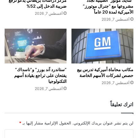
“سايك موتور” الصينية تجدد
مركز دراسات بريطاني يدعو لرفع
ل
ي
مشروعها مع “جنرال موتورز”
ضريبة الدخل إلى 52%
خ
ع
الأميركية لمدة 20 عاماً
أغسطس 7, 2026
ا
ل
أغسطس 7, 2026
ر
ن
ج
ع
ي
ز
ة
م
ف
ب
ي
ل
ا
ا
ل
د
مكاتب محاماة أميركية تدرس بيع
“ستاندرد آند بورز” و”ناسداك”
ص
حصص لشركات الأسهم الخاصة
يفتحان على تراجع بقيادة أسهم
ه
التكنولوجيا
ي
م
أغسطس 7, 2026
ن
ن
أغسطس 7, 2026
ع
د
اترك تعليقاً
خ
و
ل
لن يتم نشر عنوان بريدك الإلكتروني.
الحقول الإلزامية مشار إليها بـ
*
س
ف
ا