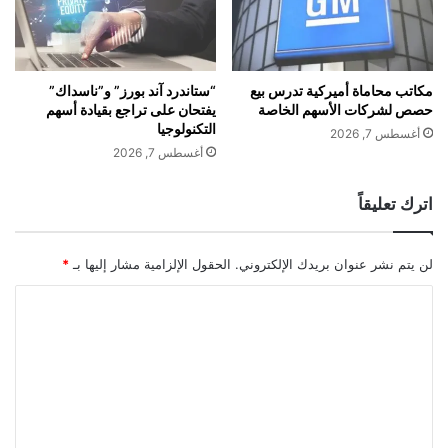
ب
د
ة
ي
ع
د
ي
ة
د
ق
مكاتب محاماة أميركية تدرس بيع
“ستاندرد آند بورز” و”ناسداك”
ا
حصص لشركات الأسهم الخاصة
يفتحان على تراجع بقيادة أسهم
ر
التكنولوجيا
ل
ي
أغسطس 7, 2026
أ
ب
أغسطس 7, 2026
م
اً
اترك تعليقاً
لن يتم نشر عنوان بريدك الإلكتروني.
الحقول الإلزامية مشار إليها بـ
*
ا
ل
ت
ع
ل