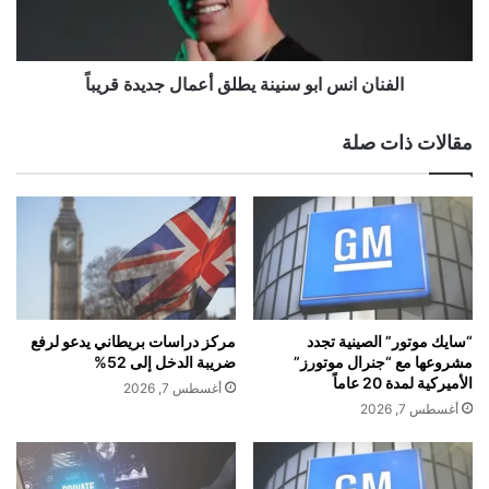
c
ا
"
ن
ت
س
ق
ا
الفنان انس ابو سنينة يطلق أعمال جديدة قريباً
د
ب
م
و
مقالات ذات صلة
ع
س
ر
ن
ض
ي
ه
ن
ا
ة
ا
ي
ل
ط
خ
ل
ا
ق
“سايك موتور” الصينية تجدد
مركز دراسات بريطاني يدعو لرفع
ص
أ
مشروعها مع “جنرال موتورز”
ضريبة الدخل إلى 52%
ب
ع
الأميركية لمدة 20 عاماً
أغسطس 7, 2026
م
م
أغسطس 7, 2026
ن
ا
ا
ل
س
ج