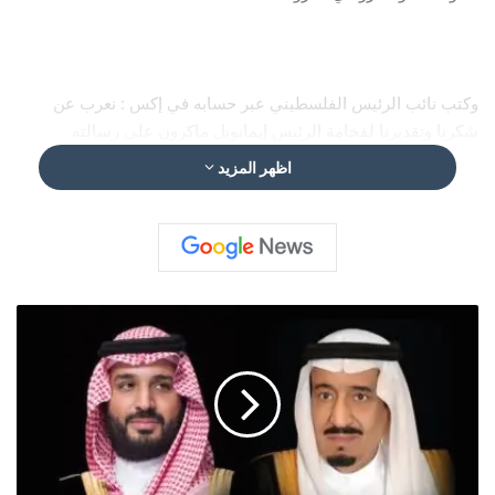
وكتب نائب الرئيس الفلسطيني عبر حسابه في إكس : نعرب عن
شكرنا وتقديرنا لفخامة الرئيس إيمانويل ماكرون على رسالته
الموجهة إلى فخامة الرئيس محمود عباس، والتي جدد فيها موقف
اظهر المزيد
فرنسا الثابت، وأكد اعتزام بلاده الاعتراف بدولة فلسطين في شهر
سبتمبر المقبل. ونشكر المملكة العربية السعودية على الجهد الكبير
الذي بذلته مع فرنسا للاعتراف بدولة فلسطين. إن هذا الموقف يمثل
التزام فرنسا بالقانون الدولي ودعم فرنسا لحقوق الشعب
الفلسطيني في تقرير مصيره وإقامة دولته المستقلة..
ا
ل
ق
ي
ا
د
ة
ا