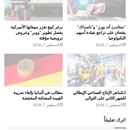
9
ي
أ
ف
ل
ي
ف
ض
ح
“ستاندرد آند بورز” و”ناسداك”
برغر كينغ تعزز مبيعاتها الأميركية
ح
ب
يفتحان على تراجع بقيادة أسهم
بفضل تطوير “ووبر” وعروض
ا
ة
التكنولوجيا
ترويجية مؤقتة
ي
ك
أغسطس 7, 2026
أغسطس 7, 2026
ا
ب
ت
ت
ح
ا
ط
غ
م
و
ط
ن
ا
ف
ئ
ي
انكماش الإنتاج الصناعي الإيطالي
مطالب في ألمانيا بإلغاء ضريبة
ر
للشهر الثاني على التوالي
القيمة المضافة المخفضة
م
ة
ط
أغسطس 7, 2026
أغسطس 7, 2026
ر
ا
ك
ر
اترك تعليقاً
ا
ا
ب
ل