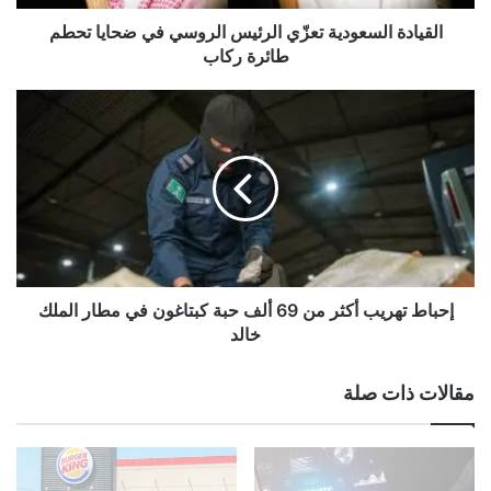
ل
س
القيادة السعودية تعزّي الرئيس الروسي في ضحايا تحطم
ع
طائرة ركاب
و
د
إ
ي
ح
ة
ب
ت
ا
ع
ط
زّ
ت
ي
ه
ا
ر
ل
ي
ر
ب
إحباط تهريب أكثر من 69 ألف حبة كبتاغون في مطار الملك
ئ
أ
خالد
ي
ك
س
ث
مقالات ذات صلة
ا
ر
ل
م
ر
ن
و
6
س