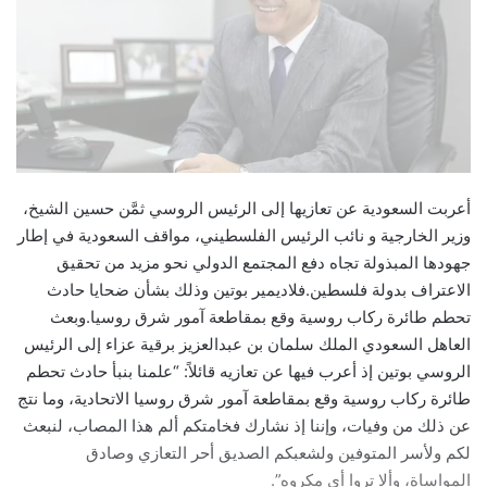
أعربت السعودية عن تعازيها إلى الرئيس الروسي ثمَّن حسين الشيخ،
وزير الخارجية و نائب الرئيس الفلسطيني، مواقف السعودية في إطار
جهودها المبذولة تجاه دفع المجتمع الدولي نحو مزيد من تحقيق
الاعتراف بدولة فلسطين.فلاديمير بوتين وذلك بشأن ضحايا حادث
تحطم طائرة ركاب روسية وقع بمقاطعة آمور شرق روسيا.وبعث
العاهل السعودي الملك سلمان بن عبدالعزيز برقية عزاء إلى الرئيس
الروسي بوتين إذ أعرب فيها عن تعازيه قائلاً: “علمنا بنبأ حادث تحطم
طائرة ركاب روسية وقع بمقاطعة آمور شرق روسيا الاتحادية، وما نتج
عن ذلك من وفيات، وإننا إذ نشارك فخامتكم ألم هذا المصاب، لنبعث
لكم ولأسر المتوفين ولشعبكم الصديق أحر التعازي وصادق
المواساة، وألا تروا أي مكروه”.