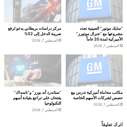
ن
ي
ي
ومن بين هذه الكيانات شركتان صينيتان متهمتان بشراء معدات
ن
ح
ب
أميركية لصناعة الرقائق لصالح شركة إس.إم.آي.سي الصينية الرائدة
ق
ر
في صناعة الرقائق الإلكترونية.
ق
ي
“سايك موتور” الصينية تجدد
مركز دراسات بريطاني يدعو لرفع
ا
ط
مشروعها مع “جنرال موتورز”
ضريبة الدخل إلى 52%
ن
ا
الأميركية لمدة 20 عاماً
أغسطس 7, 2026
ت
ن
أغسطس 7, 2026
ش
ي
ا
ا
ر
و
اً
أ
و
م
ا
ي
س
ر
ع
ك
مكاتب محاماة أميركية تدرس بيع
“ستاندرد آند بورز” و”ناسداك”
اً
حصص لشركات الأسهم الخاصة
يفتحان على تراجع بقيادة أسهم
ا
التكنولوجيا
ب
خ
أغسطس 7, 2026
ي
ل
أغسطس 7, 2026
ن
ا
ب
ل
اترك تعليقاً
ي