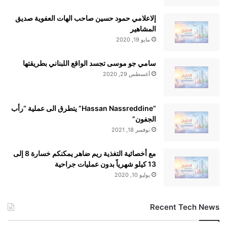
استثمارها في الولايات المتحدة بـ 7 مليارات
إلاعلامي حمود حسين صاحب الهات العفوية صديق
جنيه إسترليني أخرى في السنوات القادمة.
المشاهير
مايو 19, 2020
سامي جو موسى تجسد الواقع اللبناني بطريقتها
أغسطس 29, 2020
“Hassan Nassreddine” يتطرق الى عملية “رأب
الجفون”
نوفمبر 18, 2021
مع أخصائية التغذية ريم ضاهر يمكنكم خسارة 8 إلى
13 كيلو شهرياً بدون عمليات جراحية
يوليو 10, 2020
alkhaleej-news.net — اتفاق تكنولوجي ضخم بين بريطانيا
وأميركا خلال زيارة ترامب المرتقبة
Recent Tech News