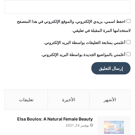
في أيرلندا الشمالية.
احفظ اسمي، بريدي الإلكتروني، والموقع الإلكتروني في هذا المتصفح
إلى جانب إعلانات الاستثمار الجديدة، تلتزم
لاستخدامها المرة المقبلة في تعليقي.
الشركات بتعزيز النشاط التجاري بين الولايات
أعلمني بمتابعة التعليقات بواسطة البريد الإلكتروني.
المتحدة والمملكة المتحدة في السنوات
أعلمني بالمواضيع الجديدة بواسطة البريد الإلكتروني.
القادمة.
وتخصص “بلاك روك” مبلغ 7 مليارات جنيه
الأشهر
الأخيرة
تعليقات
إسترليني للسوق البريطانية على مدى خمس
Elsa Boulos: A Natural Female Beauty
سنوات، بينما تخطط روثيساي لمضاعفة
نوفمبر 24, 2021