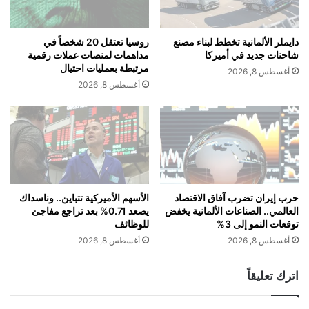
ا
ل
التنفيذي لشركة أوبن إيه.آي.
ل
أ
ر
ر
دايملر الألمانية تخطط لبناء مصنع
روسيا تعتقل 20 شخصاً في
ئ
ب
شاحنات جديد في أميركا
مداهمات لمنصات عملات رقمية
ي
ع
مرتبطة بعمليات احتيال
أغسطس 8, 2026
س
ا
أغسطس 8, 2026
ي
ء
ومنذ بداية العام، نشر البلدان خطط عمل
ن
.
ا
.
للذكاء الاصطناعي.
ل
ه
أ
ل
م
ي
ي
م
ر
د
حرب إيران تضرب آفاق الاقتصاد
الأسهم الأميركية تتباين.. وناسداك
ك
وأعلنت شركات مالية أميركية عن استثمارات
العالمي.. الصناعات الألمانية يخفض
يصعد 0.71% بعد تراجع مفاجئ
د
توقعات النمو إلى 3%
للوظائف
ي
ت
في المملكة المتحدة بقيمة 1.25 مليار جنيه
و
ر
أغسطس 8, 2026
أغسطس 8, 2026
ا
ا
إسترليني (1.7 مليار دولار) قبل زيارة الدولة
ل
م
اترك تعليقاً
ص
ب
التي سيقوم بها الرئيس ترامب الأسبوع الجاري.
ي
ا