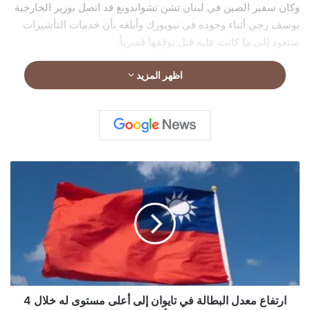
وكان سفير الصين في لبنان تشن تشواندونغ قد اتصل بوزير الخارجية
يوسف رجي أثناء وجوده في نيويورك وأبلغه بأن خدمات التأشيرات
ستعود إلى ما كانت عليه قبل توقفها قسرياً.
اظهر المزيد
ا
ر
ت
ف
ا
ع
م
ع
د
ل
ارتفاع معدل البطالة في تايوان إلى أعلى مستوى له خلال 4