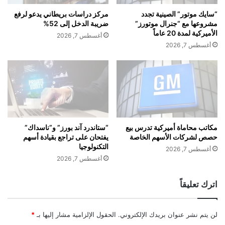
م
ي
“سايك موتور” الصينية تجدد
مركز دراسات بريطاني يدعو لرفع
س
ا
مشروعها مع “جنرال موتورز”
ضريبة الدخل إلى 52%
ت
ل
الأميركية لمدة 20 عاماً
أغسطس 7, 2026
و
ف
أغسطس 7, 2026
ى
ر
ل
ن
ه
س
خ
ي
ل
ب
ا
أ
ل
س
4
ر
مكاتب محاماة أميركية تدرس بيع
“ستاندرد آند بورز” و”ناسداك”
أ
حصص لشركات الأسهم الخاصة
يفتحان على تراجع بقيادة أسهم
ع
التكنولوجيا
ش
و
أغسطس 7, 2026
ه
ت
أغسطس 7, 2026
ر
ي
ر
اترك تعليقاً
ة
م
ن
لن يتم نشر عنوان بريدك الإلكتروني.
الحقول الإلزامية مشار إليها بـ
*
ذ