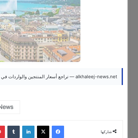
alkhaleej-news.net — تراجع أسعار المنتجين والواردات في سويسرا خلال سبتمبر
فيسبوك
‫X
لينكدإن
‏Tumblr
شاركها