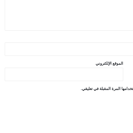
ل
ر
ب
ع
ا
ل
ث
ا
ل
ث
.
الموقع الإلكتروني
.
و
ا
خ
دامها المرة المقبلة في تعليقي.
ت
ب
ا
ر
ص
ع
ب