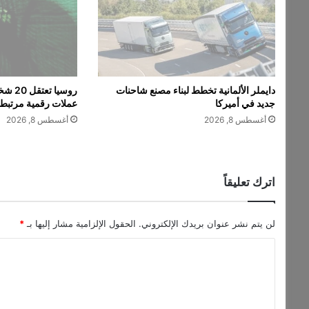
ي
ب
ل
ج
ي
ك
دايملر الألمانية تخطط لبناء مصنع شاحنات
روسيا
ا
جديد في أميركا
عملات رقمية مرتبطة
ب
أغسطس 8, 2026
أغسطس 8, 2026
س
ب
ب
إ
ض
اترك تعليقاً
ر
ا
ب
لن يتم نشر عنوان بريدك الإلكتروني.
الحقول الإلزامية مشار إليها بـ
*
ع
ا
م
ا
ل
ل
ت
ي