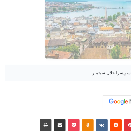
بينتيريست
‏Reddit
‏VKontakte
Odnoklassniki
‫Pocket
مشاركة عبر البريد
طباعة