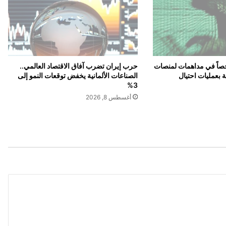
ل
ـ
"
T
S
M
 تعتقل 20 شخصاً في مداهمات لمنصات
حرب إيران تضرب آفاق الاقتصاد العالمي..
C
 بعمليات احتيال
الصناعات الألمانية يخفض توقعات النمو إلى
"
3%
ا
أغسطس 8, 2026
ل
ت
ا
ي
و
ا
ن
ي
ة
ف
ي
ا