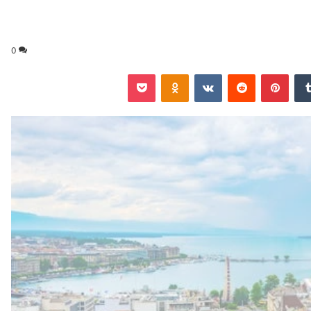
0
‏Tumblr
بينتيريست
‏Reddit
‏VKontakte
Odnoklassniki
‫Pocket