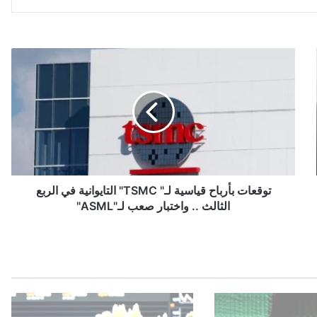
ت
و
ق
ع
ا
ت
ب
أ
ر
ب
توقعات بأرباح قياسية لـ" TSMC" التايوانية في الربع
ا
الثالث .. واختبار صعب لـ"ASML"
ح
ق
ي
ا
س
ي
ة