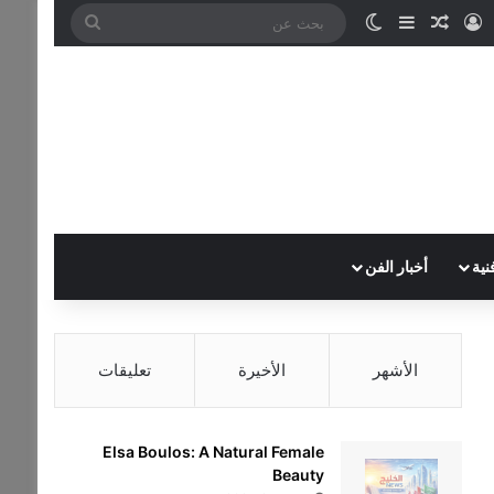
تسجيل الدخول
مقال عشوائي
إضافة عمود جانبي
الوضع المظلم
بحث
عن
نية
أخبار الفن
الأشهر
الأخيرة
تعليقات
Elsa Boulos: A Natural Female
Beauty