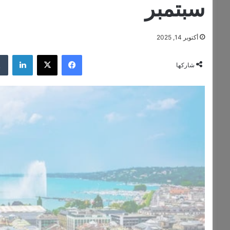
سبتمبر
أكتوبر 14, 2025
فيسبوك
‫X
لينكدإن
شاركها