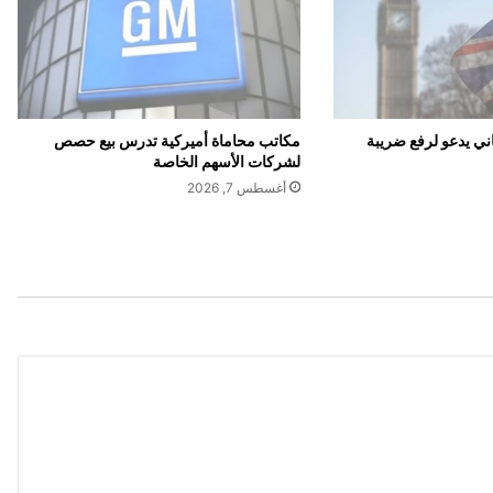
ت
ق
ا
ع
د
يُ
ي يدعو لرفع ضريبة
مكاتب محاماة أميركية تدرس بيع حصص
ن
لشركات الأسهم الخاصة
ق
أغسطس 7, 2026
ذ
ر
ئ
ي
س
و
ز
ر
ا
ء
ف
ر
ن
س