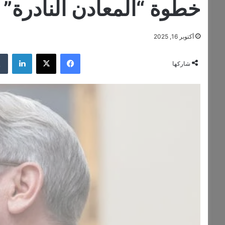
خطوة “المعادن النادرة” ا
أكتوبر 16, 2025
فيسبوك
‫X
لينكدإن
شاركها