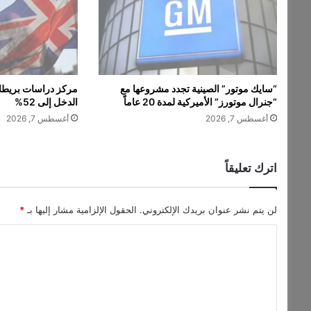
ا
ل
ع
ا
ل
م
“سايك موتور” الصينية تجدد مشروعها مع
مركز دراسات بريطان
ي
“جنرال موتورز” الأميركية لمدة 20 عاماً
الدخل إلى 52%
ة
أغسطس 7, 2026
أغسطس 7, 2026
ب
د
ع
م
اترك تعليقاً
م
ن
م
لن يتم نشر عنوان بريدك الإلكتروني.
الحقول الإلزامية مشار إليها بـ
*
ك
ا
ا
س
ل
ب
ت
"
و
ع
و