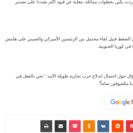
ردت بكين بخطوات مماثلة، معلنة عن قيود أكثر تشدداً على تصدير
اق الضغط قبيل لقاء محتمل بين الرئيسين الأميركي والصيني على هامش
ال حول احتمال اندلاع حرب تجارية طويلة الأمد: “نحن بالفعل في
بينتيريست
‏Reddit
‏VKontakte
Odnoklassniki
‫Pocket
مشاركة عبر البريد
طباعة