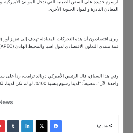
لرسوم جديدة على السفن الصينية التي تدخل الموانئ الأميركية. و
المعادن النادرة والمواد الحيوية الأخرى.
ويرى اقتصاديون أن هذه التحركات المتبادلة تهدف إلى تعزيز أور
قمة منتدى التعاون الاقتصادي لدول آسيا والمحيط الهادئ (APEC) في كوريا الجنوبية.
وفي هذا السياق، قال الرئيس الأميركي دونالد ترامب، رداً على سؤ
واحدة الآن”، مضيفاً: “لدينا رسوم بنسبة 100%. لو لم تكن لدينا، لكنا مكشوفين تماماً”.
فيسبوك
‫X
لينكدإن
‏Tumblr
شاركها