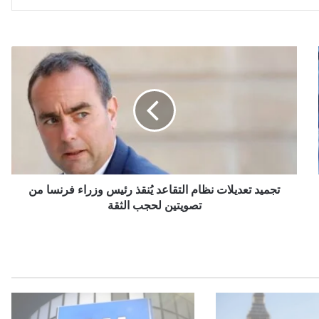
ت
ج
م
ي
د
ت
ع
د
ي
ل
تجميد تعديلات نظام التقاعد يُنقذ رئيس وزراء فرنسا من
ا
تصويتين لحجب الثقة
ت
ن
ظ
ا
م
ا
ل