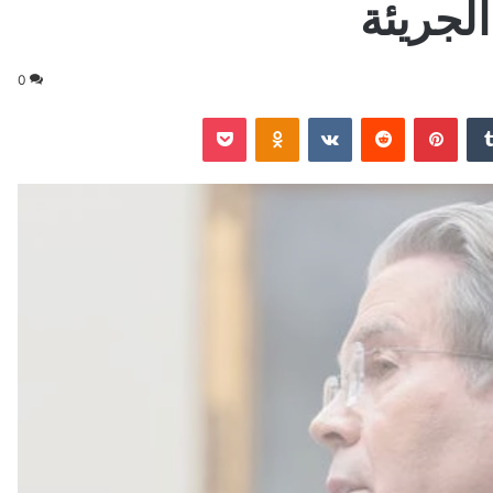
لجريئة
0
‏Tumblr
بينتيريست
‏Reddit
‏VKontakte
Odnoklassniki
‫Pocket