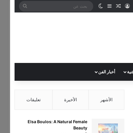
تسجيل الدخول
مقال عشوائي
إضافة عمود جانبي
الوضع المظلم
بحث
عن
نية
أخبار الفن
الأشهر
الأخيرة
تعليقات
Elsa Boulos: A Natural Female
Beauty