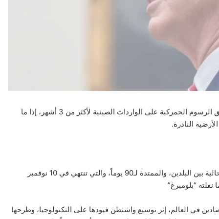
لمح وزير الخزانة الأميركي، سكوت بيسنت، إلى إمكانية تمديد تعليق الرسوم الجمركية على الواردات الصينية لأكثر من 3 أشهر، إذا ما
أرضية النادرة.
وتأتي هذه التصريحات في وقت تقترب فيه نهاية الهدنة التجارية الحالية بين البلدين، والممتدة لـ90 يوماً، والتي تنتهي في 10 نوفمبر
قلته “بلومبرغ”
ادين في العالم، إثر توسيع واشنطن قيودها على التكنولوجيا، وطرحها