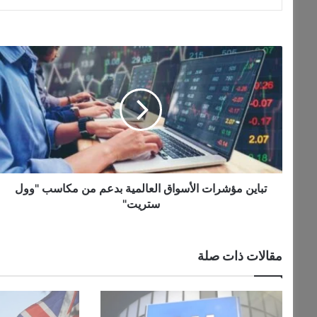
ت
ب
ا
ي
ن
م
ؤ
ش
ر
ا
تباين مؤشرات الأسواق العالمية بدعم من مكاسب "وول
ت
ستريت"
ا
ل
أ
مقالات ذات صلة
س
و
ا
ق