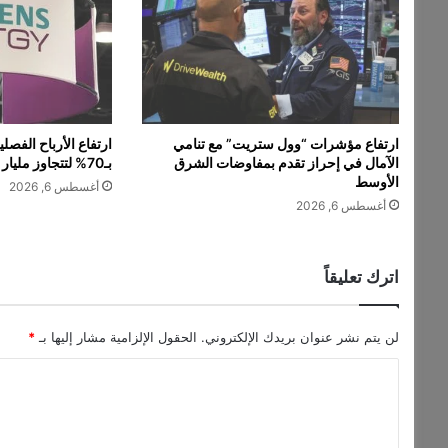
ل
أ
ل
م
ا
ن
.
ارتفاع مؤشرات “وول ستريت” مع تنامي
ارتفاع الأرباح الفص
.
الآمال في إحراز تقدم بمفاوضات الشرق
بـ70% لتتجاوز مليار دولار
ا
الأوسط
أغسطس 6, 2026
س
أغسطس 6, 2026
ت
م
ر
ا
اترك تعليقاً
ر
ت
أ
لن يتم نشر عنوان بريدك الإلكتروني.
الحقول الإلزامية مشار إليها بـ
*
خ
ا
ي
ر
ل
ا
ت
ل