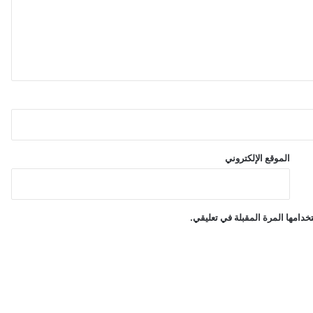
ق
د
ي
ه
ز
ق
ي
م
ت
ه
ا
الموقع الإلكتروني
ب
ـ
3
0
دامها المرة المقبلة في تعليقي.
0
م
ل
ي
ا
ر