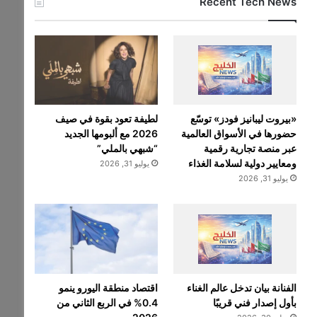
Recent Tech News
«بيروت ليبانيز فودز» توسّع
لطيفة تعود بقوة في صيف
حضورها في الأسواق العالمية
2026 مع ألبومها الجديد
عبر منصة تجارية رقمية
“شبهي بالملي”
ومعايير دولية لسلامة الغذاء
يوليو 31, 2026
يوليو 31, 2026
الفنانة بيان تدخل عالم الغناء
اقتصاد منطقة اليورو ينمو
بأول إصدار فني قريبًا
0.4% في الربع الثاني من