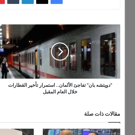
"
د
و
ي
ت
ش
ه
ب
ا
ن
"دويتشه بان" تفاجئ الألمان.. استمرار تأخير القطارات
"
خلال العام المقبل
ت
ف
ا
مقالات ذات صلة
ج
ئ
ا