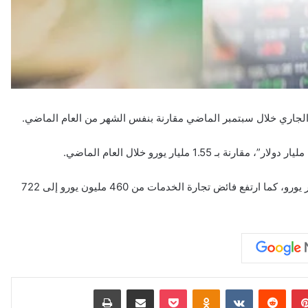
ب الجاري خلال سبتمبر الماضي مقارنة بنفس الشهر من العام الماضي.
وارتفع فائض تجارة السلع إلى 2.96 مليار يورو مقارنة بـ 2.39 مليار يورو، كما ارتفع فائض تجارة الخدمات من 460 مليون يورو إلى 722
بينتيريست
‏Reddit
‏VKontakte
Odnoklassniki
‫Pocket
مشاركة عبر البريد
طباعة