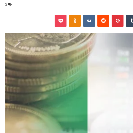
0
‏Tumblr
بينتيريست
‏Reddit
‏VKontakte
Odnoklassniki
‫Pocket