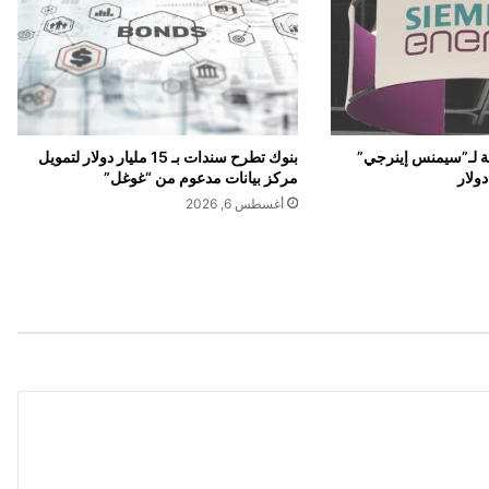
س
ه
م
"
إ
ن
ف
بنوك تطرح سندات بـ 15 مليار دولار لتمويل
لية لـ”سيمنس إينرجي”
ي
مركز بيانات مدعوم من “غوغل”
د
أغسطس 6, 2026
ي
ا
"
أ
م
ا
م
ا
خ
ت
ب
ا
ر