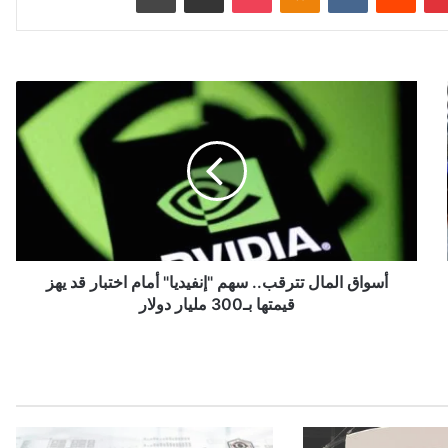
أ
س
و
ا
ق
ا
ل
م
ا
ل
أسواق المال تترقب.. سهم "إنفيديا" أمام اختبار قد يهز
ت
قيمتها بـ300 مليار دولار
ت
ر
ق
ب
.
.