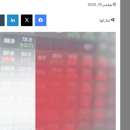
نوفمبر 19, 2025
فيسبوك
‫X
لينكدإن
شاركها