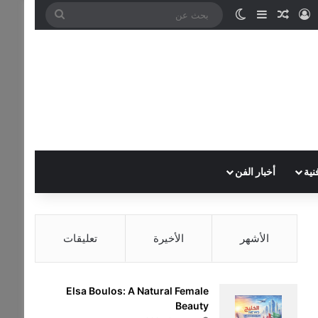
تسجيل الدخول
مقال عشوائي
إضافة عمود جانبي
الوضع المظلم
بحث
عن
نية
أخبار الفن
الأشهر
الأخيرة
تعليقات
Elsa Boulos: A Natural Female
Beauty