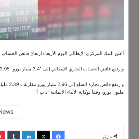
أعلن البنك المركزي الإيطالي اليوم الأربعاء ارتفاع فائض الحسا
وارتفع فائض الحساب الجاري الإيطالي إلى 3.41 مليار يورو “3.95 مليار دولار”، مقارنة بـ 1.55 مليار يورو خلال العام الماضي.
مليون يورو، وفقاً لوكالة الأنباء الألمانية “د ب أ”.
فيسبوك
‫X
لينكدإن
‏Tumblr
شاركها