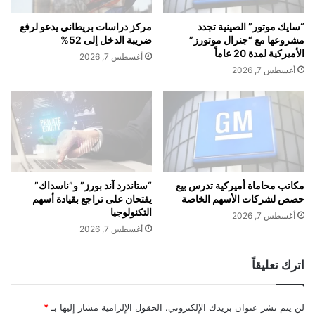
ت
"
ج
ه
“سايك موتور” الصينية تجدد
مركز دراسات بريطاني يدعو لرفع
أ
ي
مشروعها مع “جنرال موتورز”
ضريبة الدخل إلى 52%
س
و
الأميركية لمدة 20 عاماً
أغسطس 7, 2026
ر
ن
أغسطس 7, 2026
ع
د
م
ا
ن
ي
أ
م
ي
و
و
ت
ق
و
ت
ر
مكاتب محاماة أميركية تدرس بيع
“ستاندرد آند بورز” و”ناسداك”
م
حصص لشركات الأسهم الخاصة
يفتحان على تراجع بقيادة أسهم
"
التكنولوجيا
ض
خ
أغسطس 7, 2026
ى
ل
أغسطس 7, 2026
!
ا
ل
اترك تعليقاً
ن
و
ف
لن يتم نشر عنوان بريدك الإلكتروني.
الحقول الإلزامية مشار إليها بـ
*