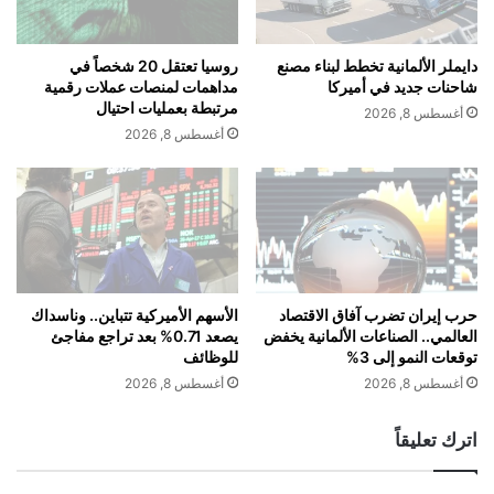
و
ت
م
ا
alkhaleej-news.net — الديمقراطيون يعرقلون حزمة تمويل
ب
ن
دايملر الألمانية تخطط لبناء مصنع
روسيا تعتقل 20 شخصاً في
للحكومة في مجلس الشيوخ الأميركي
ي
د
شاحنات جديد في أميركا
مداهمات لمنصات عملات رقمية
ع
م
مرتبطة بعمليات احتيال
أغسطس 8, 2026
ا
ا
أغسطس 8, 2026
ت
ج
ا
م
ل
ع
ط
"
ا
إ
ئ
ك
ر
س
ا
إ
حرب إيران تضرب آفاق الاقتصاد
الأسهم الأميركية تتباين.. وناسداك
ت
العالمي.. الصناعات الألمانية يخفض
يصعد 0.71% بعد تراجع مفاجئ
ي
توقعات النمو إلى 3%
للوظائف
و
ه
أ
آ
أغسطس 8, 2026
أغسطس 8, 2026
ن
ي
ظ
"
اترك تعليقاً
م
ق
ة
ب