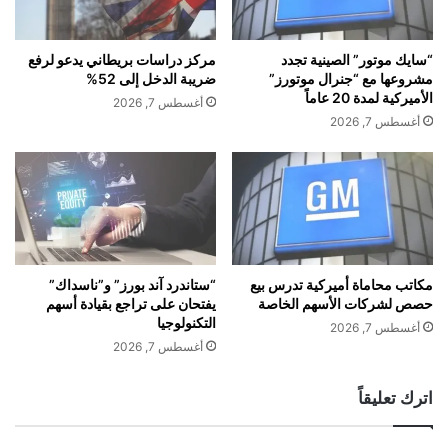
ل
م
ا
ك
وأفاد أحد سكان المنطقة المجاورة بأنّه رأى شيئا يسقط من السماء
ل
ن
“سايك موتور” الصينية تجدد
مركز دراسات بريطاني يدعو لرفع
قبل سماع دوي انفجار قوي ورؤية دخان يتصاعد في الهواء.
إ
أ
مشروعها مع “جنرال موتورز”
ضريبة الدخل إلى 52%
ف
ن
الأميركية لمدة 20 عاماً
أغسطس 7, 2026
ط
ت
أغسطس 7, 2026
ا
س
ر
ي
وأشارت الشرطة في بيان إلى إخلاء شخص واحد بعد إصابته بجروح
ا
ط
طفيفة في الانفجار.
ل
ر
س
ع
ن
ل
و
ى
ي
ج
مكاتب محاماة أميركية تدرس بيع
“ستاندرد آند بورز” و”ناسداك”
يأتي هذا الحادث، بعدما أفادت الشرطة الإسرائيلية في وقت سابق
ف
حصص لشركات الأسهم الخاصة
يفتحان على تراجع بقيادة أسهم
ز
هذا الأسبوع عن سقوط شظايا في المنطقة عقب هجوم صاروخي
التكنولوجيا
ي
ي
أغسطس 7, 2026
إيراني آخر.
T
ر
أغسطس 7, 2026
h
ة
e
خ
اترك تعليقاً
R
ا
i
ر