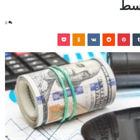
وسط
0
‏Tumblr
بينتيريست
‏Reddit
‏VKontakte
Odnoklassniki
‫Pocket