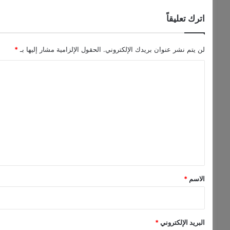
ق
ت
اترك تعليقاً
ر
ب
م
لن يتم نشر عنوان بريدك الإلكتروني.
الحقول الإلزامية مشار إليها بـ
*
ن
ا
4
د
ل
و
ت
ل
ا
ع
ر
ل
ا
ي
ت
ل
ق
ل
*
غ
الاسم
*
ا
ل
و
ن
البريد الإلكتروني
*