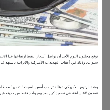
توقع محللون اليوم الأحد أن تواصل أسعار النفط ارتفاعها غدا الاثن
سنوات، وذلك في أعقاب التهديدات الأميركية والإيرانية باستهداف
وهدد الرئيس الأميركي دونالد ترامب أمس السبت “بتدمير” محطات ال
غضون 48 ساعة، في تصعيد كبير بعد يوم واحد فقط من حديثه عن “تهدئة” الحرب التي دخلت الآن أسبوعها الرابع.