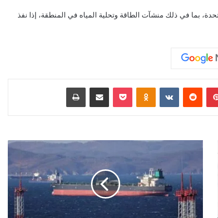
تحدة، بما في ذلك منشآت الطاقة وتحلية المياه في المنطقة، إذا نفذ
بينتيريست
‏Reddit
‏VKontakte
Odnoklassniki
‫Pocket
مشاركة عبر البريد
طباعة
ر
و
س
ي
ا
ت
س
لّ