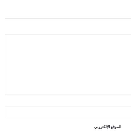
س
ط
و
ل
ا
ل
ظ
ل
"
و
ب
د
ا
ي
ة
ا
ل
م
و
ا
ج
الموقع الإلكتروني