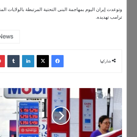
وتوعدت إيران اليوم بمهاجمة البنى التحتية المرتبطة بالولايات الم
ترامب تهديده.
فيسبوك
‫X
لينكدإن
‏Tumblr
شاركها
أ
س
ع
ا
ر
ا
ل
ب