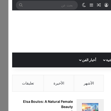
تسجيل الدخول
مقال عشوائي
إضافة عمود جانبي
الوضع المظلم
بحث
عن
نية
أخبار الفن
الأشهر
الأخيرة
تعليقات
Elsa Boulos: A Natural Female
Beauty