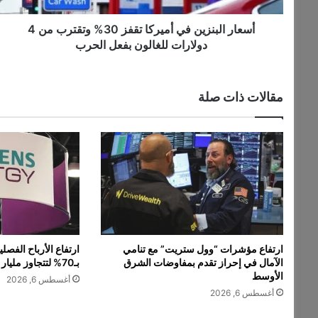
ن
ز
أسعار البنزين في أميركا تقفز 30% وتقترب من 4
ي
دولارات للغالون بفعل الحرب
ن
ف
ي
مقالات ذات صلة
أ
م
ي
ر
ك
ا
ت
ق
ف
ز
ارتفاع مؤشرات “وول ستريت” مع تنامي
ارتفاع الأرباح الفص
3
الآمال في إحراز تقدم بمفاوضات الشرق
بـ70% لتتجاوز مليار دولار
0
الأوسط
أغسطس 6, 2026
%
أغسطس 6, 2026
و
ت