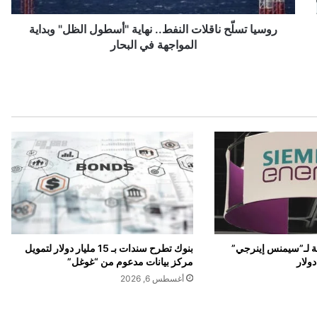
ح
ن
روسيا تسلّح ناقلات النفط.. نهاية "أسطول الظل" وبداية
ا
المواجهة في البحار
ق
ل
ا
ت
ا
ل
ن
ف
ط
.
.
ن
ه
بنوك تطرح سندات بـ 15 مليار دولار لتمويل
لية لـ”سيمنس إينرجي”
ا
مركز بيانات مدعوم من “غوغل”
ي
أغسطس 6, 2026
ة
"
أ