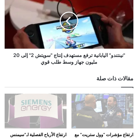
ي
ن
ر
ي
ك
ن
ي
ت
ب
ن
ش
د
أ
و
ن
"
ا
ا
"نينتندو" اليابانية ترفع مستهدف إنتاج "سويتش 2" إلى 20
س
ل
مليون جهاز وسط طلب قوي
ت
ي
خ
ا
مقالات ذات صلة
د
ب
ا
ا
م
ن
إ
ي
ي
ة
ر
ت
ا
ر
ن
ف
م
ع
ارتفاع مؤشرات “وول ستريت” مع
ارتفاع الأرباح الفصلية لـ”سيمنس
ن