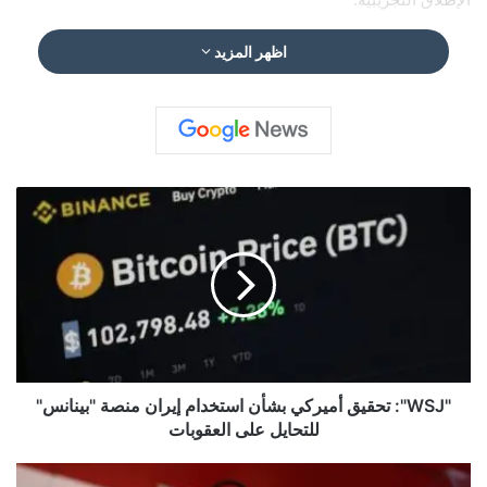
اظهر المزيد
"
W
S
J
"
:
ت
ح
ق
ي
"WSJ": تحقيق أميركي بشأن استخدام إيران منصة "بينانس"
ق
للتحايل على العقوبات
أ
م
"