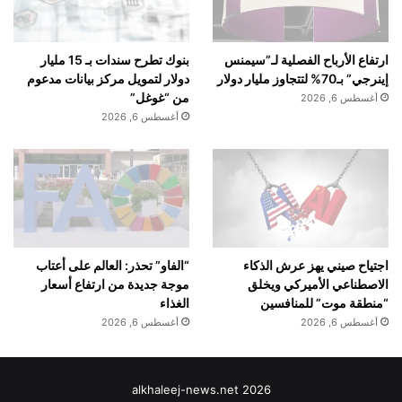
بنوك تطرح سندات بـ 15 مليار
ارتفاع الأرباح الفصلية لـ”سيمنس
دولار لتمويل مركز بيانات مدعوم
إينرجي” بـ70% لتتجاوز مليار دولار
من “غوغل”
أغسطس 6, 2026
أغسطس 6, 2026
اجتياح صيني يهز عرش الذكاء
“الفاو” تحذر: العالم على أعتاب
الاصطناعي الأميركي ويخلق
موجة جديدة من ارتفاع أسعار
“منطقة موت” للمنافسين
الغذاء
أغسطس 6, 2026
أغسطس 6, 2026
alkhaleej-news.net 2026