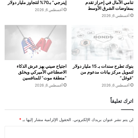
م
تنامي الآمال في إحراز تقدم
إينرجي” بـ70% لتتجاوز مليار دولار
ص
س
بمفاوضات الشرق الأوسط
أغسطس 6, 2026
ة
ت
أغسطس 6, 2026
"
ه
ب
د
ي
ف
ن
إ
ا
ن
ن
ت
س
ا
"
ج
بنوك تطرح سندات بـ 15 مليار دولار
اجتياح صيني يهز عرش الذكاء
ل
لتمويل مركز بيانات مدعوم من
الاصطناعي الأميركي ويخلق
"
“غوغل”
“منطقة موت” للمنافسين
ل
س
ت
و
أغسطس 6, 2026
أغسطس 6, 2026
ح
ي
ا
ت
اترك تعليقاً
ي
ش
ل
2
ع
"
لن يتم نشر عنوان بريدك الإلكتروني.
الحقول الإلزامية مشار إليها بـ
*
ل
إ
ى
ل
ا
ا
ى