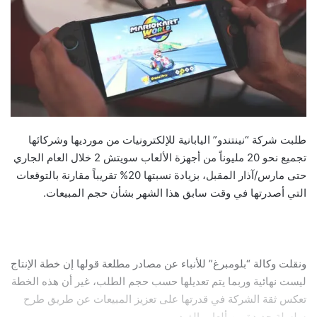
طلبت شركة “نينتندو” اليابانية للإلكترونيات من مورديها وشركائها
تجميع نحو 20 مليوناً من أجهزة الألعاب سويتش 2 خلال العام الجاري
حتى مارس/آذار المقبل، بزيادة نسبتها 20% تقريباً مقارنة بالتوقعات
التي أصدرتها في وقت سابق هذا الشهر بشأن حجم المبيعات.
ونقلت وكالة “بلومبرغ” للأنباء عن مصادر مطلعة قولها إن خطة الإنتاج
ليست نهائية وربما يتم تعديلها حسب حجم الطلب، غير أن هذه الخطة
تعكس ثقة الشركة في قدرتها على تعزيز المبيعات عن طريق طرح
سلسلة جديدة من ألعاب الفيديو.