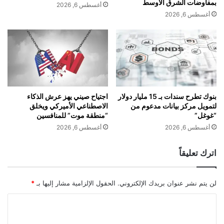
%
بمفاوضات الشرق الأوسط
أغسطس 6, 2026
ت
ف
أغسطس 6, 2026
ا
ي
ر
ا
ش
ل
ي
ر
ب
ب
"
ع
ب
ا
ع
ل
بنوك تطرح سندات بـ 15 مليار دولار
اجتياح صيني يهز عرش الذكاء
د
لتمويل مركز بيانات مدعوم من
الاصطناعي الأميركي ويخلق
أ
“غوغل”
“منطقة موت” للمنافسين
خ
و
ل
ل
أغسطس 6, 2026
أغسطس 6, 2026
ل
ب
ف
ف
اترك تعليقاً
ن
ض
ي
ل
ق
ا
لن يتم نشر عنوان بريدك الإلكتروني.
الحقول الإلزامية مشار إليها بـ
*
ب
ل
ل
ص
ا
ث
ا
ل
و
د