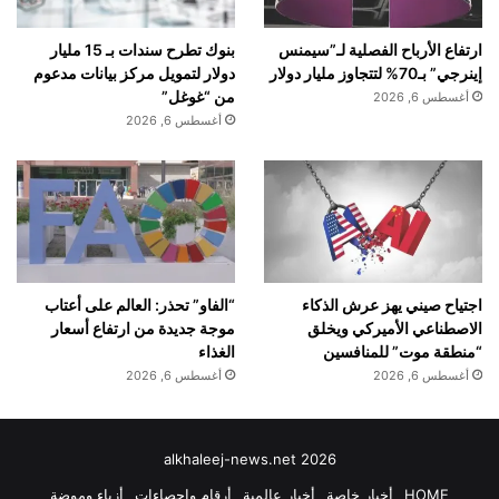
بنوك تطرح سندات بـ 15 مليار
ارتفاع الأرباح الفصلية لـ”سيمنس
دولار لتمويل مركز بيانات مدعوم
إينرجي” بـ70% لتتجاوز مليار دولار
من “غوغل”
أغسطس 6, 2026
أغسطس 6, 2026
اجتياح صيني يهز عرش الذكاء
“الفاو” تحذر: العالم على أعتاب
الاصطناعي الأميركي ويخلق
موجة جديدة من ارتفاع أسعار
“منطقة موت” للمنافسين
الغذاء
أغسطس 6, 2026
أغسطس 6, 2026
alkhaleej-news.net 2026
HOME
أخبار خاصة
أخبار عالمية
أرقام وإحصاءات
أزياء وموضة