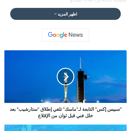
اظهر المزيد
"
س
ب
ي
س
إ
ك
س
"
ا
"سبيس إكس" التابعة لـ"ماسك" تلغي إطلاق "ستارشيب" بعد
ل
خلل فني قبل ثوان من الإقلاع
ت
ا
ن