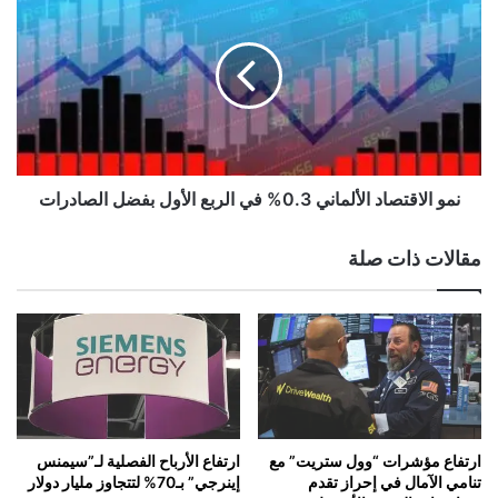
ب
م
ع
و
ة
ا
ل
ل
ـ
ا
"
ق
م
ت
ا
ص
س
ا
نمو الاقتصاد الألماني 0.3% في الربع الأول بفضل الصادرات
ك
د
"
ا
مقالات ذات صلة
ت
ل
ل
أ
غ
ل
ي
م
إ
ا
ط
ن
ل
ي
ا
0
ق
.
ارتفاع مؤشرات “وول ستريت” مع
ارتفاع الأرباح الفصلية لـ”سيمنس
"
3
تنامي الآمال في إحراز تقدم
إينرجي” بـ70% لتتجاوز مليار دولار
س