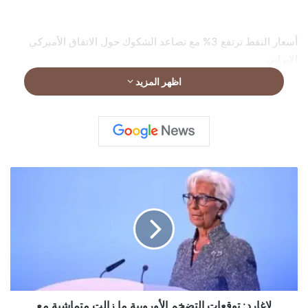
أسعار النفط ترتفع 3% مع تصاعد الشكوك حول الاتفاق الأميركي
الإيراني
اظهر المزيد
وارتفع المؤشر ستاندرد آند بورز 500 بمقدار 23.1 نقطة، أو 0.31%،
إلى 7468.82 نقطة.
ل
ا
غ
بينما زاد المؤشر ناسداك المجمع 88.5 نقطة، أو 0.34%، إلى
ا
26381.564 نقطة.
ر
د
:
ت
و
ق
لاغارد: توقعات التضخم الأوروبية ما زالت متماشية مع