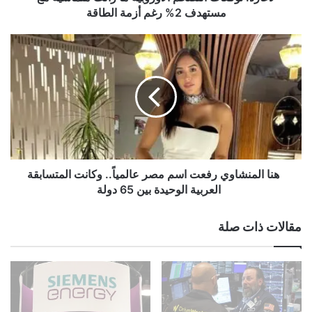
ع
مستهدف 2% رغم أزمة الطاقة
ا
ت
ا
ه
ل
ن
ت
ا
ض
ا
خ
ل
م
م
ا
ن
ل
ش
أ
ا
هنا المنشاوي رفعت اسم مصر عالمياً.. وكانت المتسابقة
و
و
العربية الوحيدة بين 65 دولة
ر
ي
و
ر
مقالات ذات صلة
ب
ف
ي
ع
ة
ت
م
ا
ا
س
ز
م