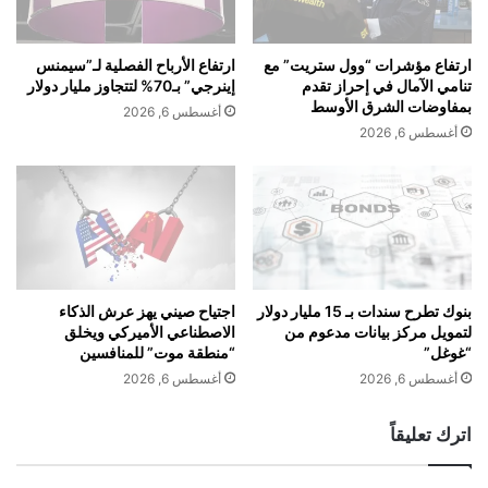
ا
م
ل
ص
ت
ر
ارتفاع مؤشرات “وول ستريت” مع
ارتفاع الأرباح الفصلية لـ”سيمنس
م
ع
تنامي الآمال في إحراز تقدم
إينرجي” بـ70% لتتجاوز مليار دولار
ت
ا
بمفاوضات الشرق الأوسط
أغسطس 6, 2026
م
ل
أغسطس 6, 2026
ا
م
ش
ي
ي
اً
ة
.
م
.
ع
و
م
ك
س
ا
بنوك تطرح سندات بـ 15 مليار دولار
اجتياح صيني يهز عرش الذكاء
ت
لتمويل مركز بيانات مدعوم من
الاصطناعي الأميركي ويخلق
ن
“غوغل”
“منطقة موت” للمنافسين
ه
ت
د
ا
أغسطس 6, 2026
أغسطس 6, 2026
ف
ل
2
م
اترك تعليقاً
%
ت
ر
س