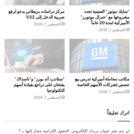
ع
ت
ن
ت
“سايك موتور” الصينية تجدد
مركز دراسات بريطاني يدعو لرفع
ا
و
مشروعها مع “جنرال موتورز”
ضريبة الدخل إلى 52%
ت
ق
الأميركية لمدة 20 عاماً
أغسطس 7, 2026
ف
ع
أغسطس 7, 2026
ا
ت
ق
ح
ب
ق
ي
ي
ن
ق
أ
ن
م
ت
ي
ا
مكاتب محاماة أميركية تدرس بيع
“ستاندرد آند بورز” و”ناسداك”
ر
حصص لشركات الأسهم الخاصة
يفتحان على تراجع بقيادة أسهم
ئ
التكنولوجيا
ك
ج
أغسطس 7, 2026
ا
ق
أغسطس 7, 2026
و
و
إ
ي
اترك تعليقاً
ي
ة
ر
ف
ا
ي
لن يتم نشر عنوان بريدك الإلكتروني.
الحقول الإلزامية مشار إليها بـ
*