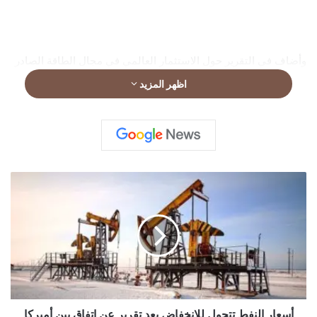
وأضاف في التقرير حول الاستثمار العالمي في مجال الطاقة الصادر
عن وكالة الطاقة التابعة لمنظمة التعاون والتنمية الاقتصادية “نلاحظ
اظهر المزيد
منذ الآن تكثيفا للجهود المبذولة من الدول المنتِجة والمستهلكة لتنويع
طرق التجارة ومصادر الطاقة، ولا سيما من خلال بناء خطوط أنابيب
جديدة وبنى تحتية أخرى للإمداد، ومن خلال زيادة الاعتماد على
الموارد الوطنية”.
أ
س
ع
ا
ر
ا
ل
ن
ف
ط
أسعار النفط تتحول للانخفاض بعد تقرير عن اتفاق بين أميركا