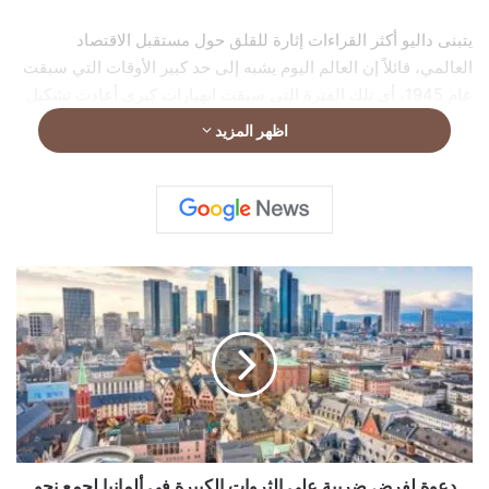
يتبنى داليو أكثر القراءات إثارة للقلق حول مستقبل الاقتصاد
العالمي، قائلاً إن العالم اليوم يشبه إلى حد كبير الأوقات التي سبقت
عام 1945، أي تلك الفترة التي سبقت انهيارات كبرى أعادت تشكيل
النظام الاقتصادي والسياسي العالمي.
اظهر المزيد
د
ع
و
ة
ل
ف
ر
ض
ض
ر
دعوة لفرض ضريبة على الثروات الكبيرة في ألمانيا لجمع نحو