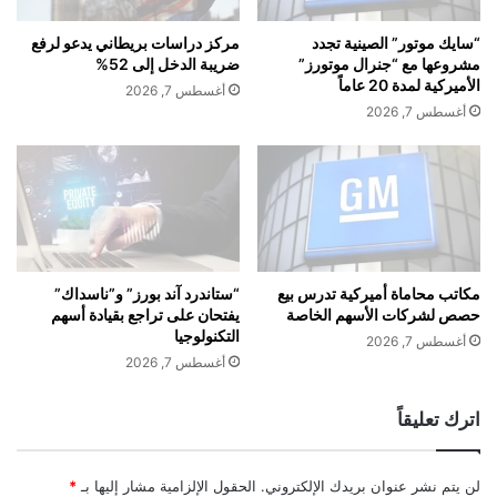
ي
ي
أ
ل
“سايك موتور” الصينية تجدد
مركز دراسات بريطاني يدعو لرفع
ل
ط
مشروعها مع “جنرال موتورز”
ضريبة الدخل إلى 52%
م
ر
الأميركية لمدة 20 عاماً
أغسطس 7, 2026
ا
و
أغسطس 7, 2026
ن
ح
ي
ا
ا
ت
ل
و
ج
و
م
ل
ع
س
ن
ت
مكاتب محاماة أميركية تدرس بيع
“ستاندرد آند بورز” و”ناسداك”
ح
حصص لشركات الأسهم الخاصة
يفتحان على تراجع بقيادة أسهم
ر
التكنولوجيا
و
ي
أغسطس 7, 2026
4
ت
أغسطس 7, 2026
2
م
اترك تعليقاً
ل
ي
ا
لن يتم نشر عنوان بريدك الإلكتروني.
الحقول الإلزامية مشار إليها بـ
*