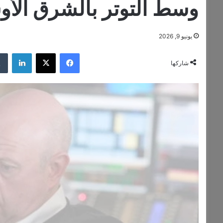
وسط التوتر بالشرق الأ
يونيو 9, 2026
فيسبوك
‫X
لينكدإن
شاركها