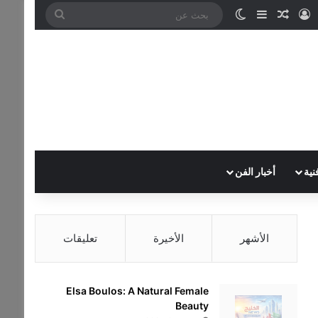
تسجيل الدخول
مقال عشوائي
إضافة عمود جانبي
الوضع المظلم
بحث
عن
نية
أخبار الفن
الأشهر
الأخيرة
تعليقات
Elsa Boulos: A Natural Female
Beauty