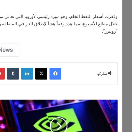
خلال مطلع الأسبوع، مما هدد وقفاً هشاً لإطلاق النار في المنطقة و
“رويترز”.
فيسبوك
‫X
لينكدإن
‏Tumblr
شاركها
ر
ئ
ي
س
إ