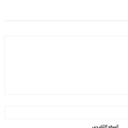
ل
ف
ا
ئ
د
ة
ا
ل
أ
م
ي
ر
ك
ي
ة
الموقع الإلكتروني