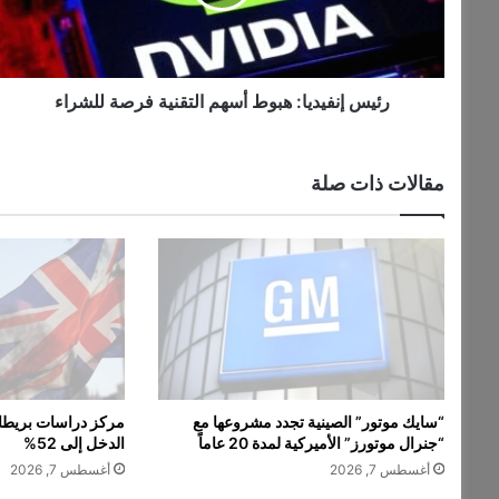
ن
ف
ي
د
ي
رئيس إنفيديا: هبوط أسهم التقنية فرصة للشراء
ا
:
ه
مقالات ذات صلة
ب
و
ط
أ
س
ه
م
ا
ل
ت
“سايك موتور” الصينية تجدد مشروعها مع
مركز دراسات بريطان
ق
“جنرال موتورز” الأميركية لمدة 20 عاماً
الدخل إلى 52%
ن
أغسطس 7, 2026
أغسطس 7, 2026
ي
ة