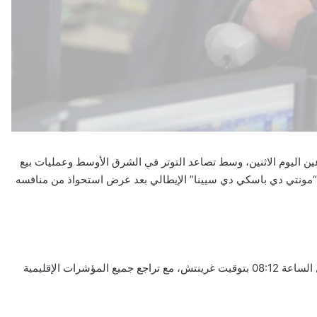
توى في أسبوعين اليوم الاثنين، وسط تصاعد التوتر في الشرق الأوسط وعمليات بيع
“مونتي دي باسكي دي سيينا” الإيطالي بعد عرض استحواذ من منافسه
وتراجع مؤشر ستوكس 600 بنسبة 0.9% إلى 616.04 نقطة بحلول الساعة 08:12 بتوقيت غرينتش، مع تراجع جميع المؤشرات الإقليمية