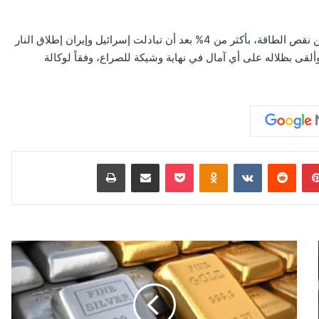
وقفزت أسعار النفط الخام، وهو مورد رئيسي لأوروبا التي تعاني من نقص الطاقة، بأكثر من 4% بعد أن تبادلت إسرائيل وإيران إطلاق النار
ألقى بظلاله على أي آمال في نهاية وشيكة للصراع، وفقاً لوكالة
بينتيريست
‏Reddit
‏VKontakte
Odnoklassniki
‫Pocket
مشاركة عبر البريد
طباعة
ت
ر
ا
ج
ع