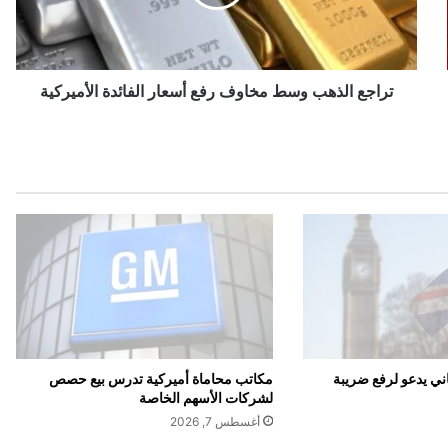
ا
ل
ذ
ه
ب
تراجع الذهب وسط مخاوف رفع أسعار الفائدة الأميركية
و
س
ط
م
خ
ا
و
ف
ر
ف
ع
أ
س
ي يدعو لرفع ضريبة
مكاتب محاماة أميركية تدرس بيع حصص
ع
لشركات الأسهم الخاصة
ا
أغسطس 7, 2026
ر
ا