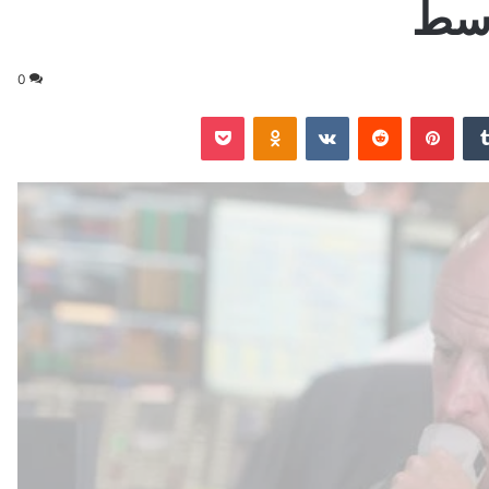
وسط
0
‏Tumblr
بينتيريست
‏Reddit
‏VKontakte
Odnoklassniki
‫Pocket