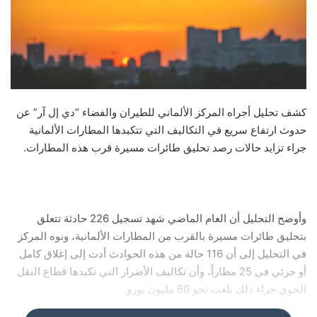
كشف تحليل أجراه المركز الألماني للطيران والفضاء “دي إل آر” عن
حدوث ارتفاع سريع في التكاليف التي تتكبدها المطارات الألمانية
جراء تزايد حالات رصد تحليق طائرات مسيرة قرب هذه المطارات.
وأوضح التحليل أن العام الماضي شهد تسجيل 226 حادثة تتعلق
بتحليق طائرات مسيرة بالقرب من المطارات الألمانية، ونوه المركز
في التحليل إلى أن 116 حالة من هذه الحوادث أدت إلى إغلاق كامل
أو جزئي في 25 مطاراً، وأن تكاليف الأضرار التي تكبدها قطاع النقل
الجوي جراء ذلك بلغت نحو 60 مليون يورو.