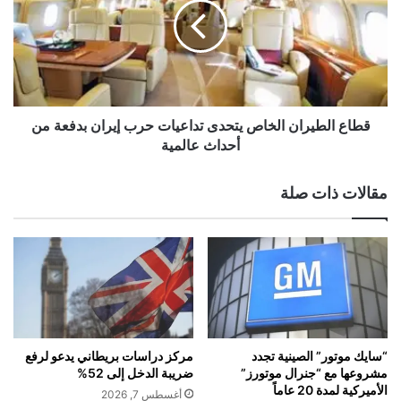
ز
ع
ف
ا
ر
ل
ي
ط
ق
ي
ه
ر
ل
ا
قطاع الطيران الخاص يتحدى تداعيات حرب إيران بدفعة من
ل
ن
أحداث عالمية
ذ
ا
ك
ل
مقالات ذات صلة
ا
خ
ء
ا
ا
ص
ل
ي
ا
ت
ص
ح
ط
د
ن
ى
ا
ت
“سايك موتور” الصينية تجدد
مركز دراسات بريطاني يدعو لرفع
ع
د
مشروعها مع “جنرال موتورز”
ضريبة الدخل إلى 52%
ي
ا
الأميركية لمدة 20 عاماً
أغسطس 7, 2026