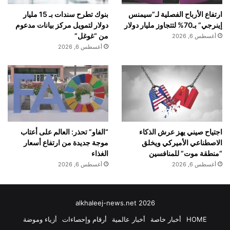
بنوك تطرح سندات بـ 15 مليار
ارتفاع الأرباح الفصلية لـ”سيمنس
دولار لتمويل مركز بيانات مدعوم
إينرجي” بـ70% لتتجاوز مليار دولار
من “غوغل”
أغسطس 6, 2026
أغسطس 6, 2026
اجتياح صيني يهز عرش الذكاء
“الفاو” تحذر: العالم على أعتاب
الاصطناعي الأميركي ويخلق
موجة جديدة من ارتفاع أسعار
“منطقة موت” للمنافسين
الغذاء
أغسطس 6, 2026
أغسطس 6, 2026
alkhaleej-news.net 2026
HOME
أخبار خاصة
أخبار عالمية
أرقام وإحصاءات
أزياء وموضة