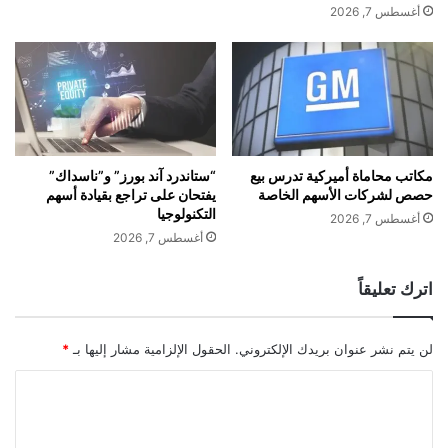
ب
ع
أغسطس 7, 2026
ا
ي
س
ا
ت
ت
ق
ح
ط
ر
ا
ب
ب
إ
م
ي
مكاتب محاماة أميركية تدرس بيع
“ستاندرد آند بورز” و”ناسداك”
س
حصص لشركات الأسهم الخاصة
يفتحان على تراجع بقيادة أسهم
ر
التكنولوجيا
ؤ
ا
أغسطس 7, 2026
و
ن
أغسطس 7, 2026
ل
ب
م
د
اترك تعليقاً
ن
ف
"
ع
ن
ة
لن يتم نشر عنوان بريدك الإلكتروني.
الحقول الإلزامية مشار إليها بـ
*
و
م
م
ن
ا
و
أ
ل
ر
ح
ا
ت
د