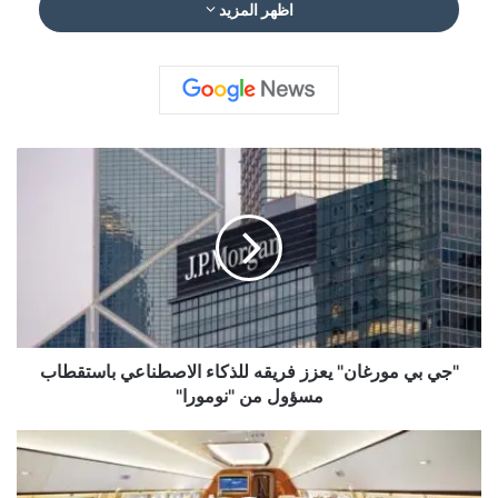
اظهر المزيد
"
ج
ي
ب
ي
م
و
ر
غ
ا
"جي بي مورغان" يعزز فريقه للذكاء الاصطناعي باستقطاب
ن
مسؤول من "نومورا"
"
ي
ق
ع
ط
ز
ا